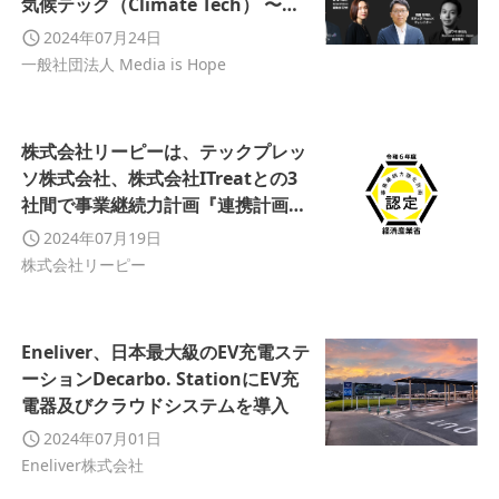
気候テック（Climate Tech） 〜日
本のメディアはどう報じるべきかメ
2024年07月24日
ディア関係者&専門家と探ります〜
一般社団法人 Media is Hope
株式会社リーピーは、テックプレッ
ソ株式会社、株式会社ITreatとの3
社間で事業継続力計画『連携計画』
を策定。経済産業省の認定を取得い
2024年07月19日
たしました。
株式会社リーピー
Eneliver、日本最大級のEV充電ステ
ーションDecarbo. StationにEV充
電器及びクラウドシステムを導入
2024年07月01日
Eneliver株式会社