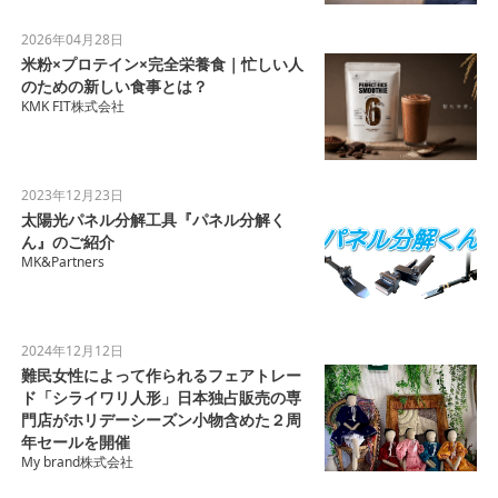
2026年04月28日
米粉×プロテイン×完全栄養食｜忙しい人
のための新しい食事とは？
KMK FIT株式会社
2023年12月23日
太陽光パネル分解工具『パネル分解く
ん』のご紹介
MK&Partners
2024年12月12日
難民女性によって作られるフェアトレー
ド「シライワリ人形」日本独占販売の専
門店がホリデーシーズン小物含めた２周
年セールを開催
My brand株式会社