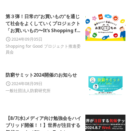
第３弾！日常の“お買いもの”を通じ
て社会をよくしていくプロジェクト
「お買いいもの〜It’s Shopping for
Good.〜」2024年9月1日（日）より
2024年09月05日
開始
Shopping for Good プロジェクト推進委
員会
防窮サミット2024開催のお知らせ
2024年08月09日
一般社団法人防窮研究所
【8/7(水)メディア向け勉強会をハイ
ブリッド開催！！】世界が注目する