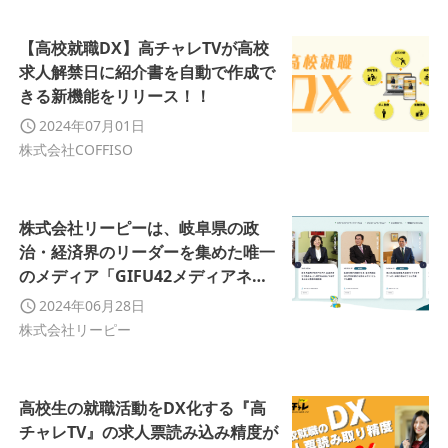
【高校就職DX】高チャレTVが高校
求人解禁日に紹介書を自動で作成で
きる新機能をリリース！！
2024年07月01日
株式会社COFFISO
株式会社リーピーは、岐阜県の政
治・経済界のリーダーを集めた唯一
のメディア「GIFU42メディアネッ
トワーク」の運用支援を開始いたし
2024年06月28日
ます。
株式会社リーピー
高校生の就職活動をDX化する『高
チャレTV』の求人票読み込み精度が