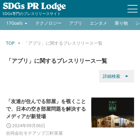
SDGs専門のプレスリリースサイト
17Goals
テクノロジー
アプリ
エンタメ
乗り物
シ
TOP
「アプリ」に関するプレスリリース一覧
keyboard_arrow_right
「アプリ」に関するプレスリリース一覧
arrow_drop_down
詳細検索
「友達が住んでる部屋」を覗くこと
で、日本の空き部屋問題を解決する
メディアが新登場
2024年09月06日
合同会社モテアソブ三軒茶屋