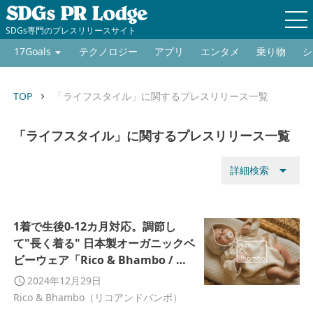
SDGs専門のプレスリリースサイト
17Goals
テクノロジー
アプリ
エンタメ
乗り物
シ
TOP
「ライフスタイル」に関するプレスリリース一覧
keyboard_arrow_right
「ライフスタイル」に関するプレスリリース一覧
arrow_drop_down
詳細検索
1着で生後0-12カ月対応。調節し
て"長く着る" 日本製オーガニックベ
ビーウェア「Rico & Bhambo / リ
コアンドバンボ」販売開始
2024年12月29日
Rico & Bhambo（リコアンドバンボ）