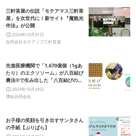
三軒茶屋の伝説「モテアマス三軒茶
屋」を次世代に！新サイト『魔観光
作法』が公開
2024年10月31日
合同会社モテアソブ三軒茶屋
先進医療機関で「1,670億個（1gあ
たり）のエクソソーム」が八百結び
農法®で生み出した「八百結びのに
んじん」から検出
2024年10月29日
壌結合同会社
お子様の笑顔を引き出すサンタさん
の手紙【ぷりぱら】