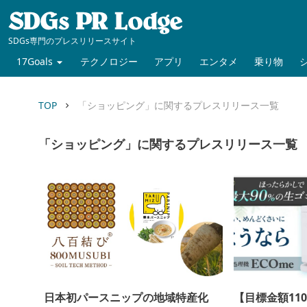
SDGs専門のプレスリリースサイト
17Goals
テクノロジー
アプリ
エンタメ
乗り物
TOP
「ショッピング」に関するプレスリリース一覧
keyboard_arrow_right
「ショッピング」に関するプレスリリース一覧
日本初パースニップの地域特産化
【目標金額11