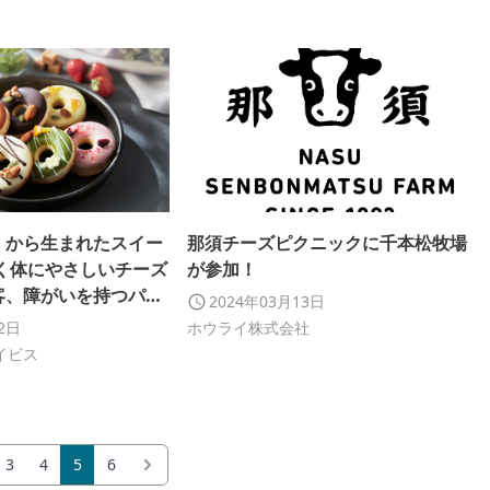
」から生まれたスイー
那須チーズピクニックに千本松牧場
しく体にやさしいチーズ
が参加！
客、障がいを持つパー
2024年03月13日
顔を循環 ～
22日
ホウライ株式会社
イビス
3
4
5
6