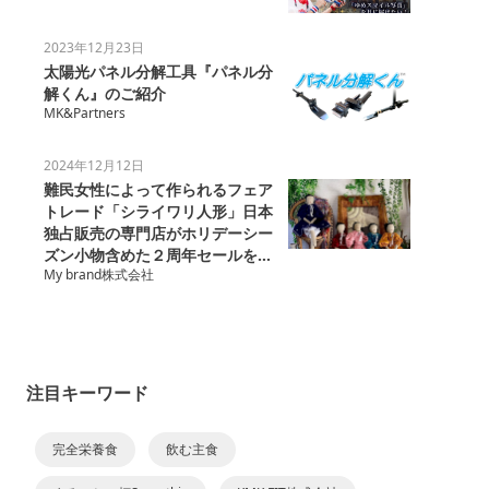
2023年12月23日
太陽光パネル分解工具『パネル分
解くん』のご紹介
MK&Partners
2024年12月12日
難民女性によって作られるフェア
トレード「シライワリ人形」日本
独占販売の専門店がホリデーシー
ズン小物含めた２周年セールを開
My brand株式会社
催
注目キーワード
完全栄養食
飲む主食