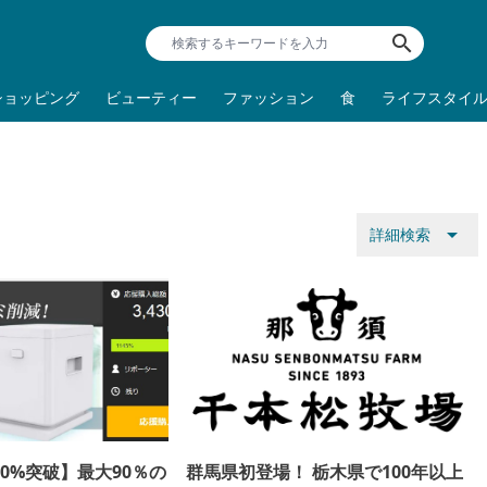
search
ショッピング
ビューティー
ファッション
食
ライフスタイ
arrow_drop_down
詳細検索
00%突破】最大90％の
群馬県初登場！ 栃木県で100年以上