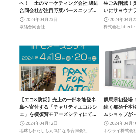
へ！ 土のマーケティング会社 壌結
生ごみ削減！
合同会社が注目野菜パースニップを
いにサヨウナ
自社栽培する青果市場 垂水大同青果
機【ECOme
2024年04月23日
2024年04月
と業務提携
残り7日！
壌結合同会社
株式会社Liberte
【エコ&防災】売上の一部を能登半
群馬県初登場！
島へ寄付する「チャリティエコルシ
続く那須千本
ェ」を横須賀モアーズシティにて開
ムショップが 
催
月19日（金）
2024年04月12日
2024年04月
地球もわたしも元気になる合同会社
ホウライ株式会