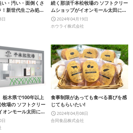
臭い・汚い・面倒くさ
続く那須千本松牧場の ソフトクリー
ラ！新世代生ごみ処理
ムショップがイオンモール太田に本
(エコミー)】の終了まで
日オープン！
23日
2024年04月19日
ホウライ株式会社
 栃木県で100年以上
食事制限があっても食べる喜びを感
松牧場の ソフトクリー
じてもらいたい!
イオンモール太田に4
2024年04月08日
オープン！
10日
合同食品株式会社
社