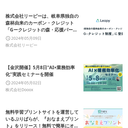
株式会社リーピーは、岐阜県独自の
森林由来のカーボン・クレジット
「Gークレジットの森・応援パート
ナー登録制度」に登録いたしまし
2024年05月09日
た。
株式会社リーピー
【金沢開催】5月8日"AI×業務効率
化"実践セミナーを開催
2024年05月02日
株式会社Dooox
無料学習プリントサイトを運営して
いるぷりぱらが、『おなまえプリン
ト』をリリース！無料で簡単にオリ