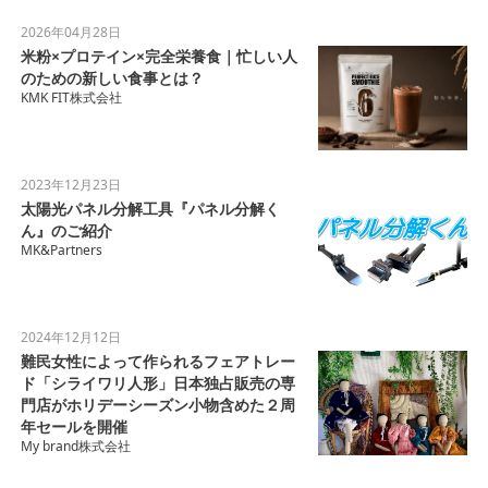
2026年04月28日
米粉×プロテイン×完全栄養食｜忙しい人
のための新しい食事とは？
KMK FIT株式会社
2023年12月23日
太陽光パネル分解工具『パネル分解く
ん』のご紹介
MK&Partners
2024年12月12日
難民女性によって作られるフェアトレー
ド「シライワリ人形」日本独占販売の専
門店がホリデーシーズン小物含めた２周
年セールを開催
My brand株式会社