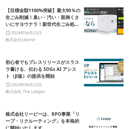
【目標金額1100%突破】最大90％の
生ごみ削減！臭い・汚い・面倒くさ
いにサヨウナラ！新世代生ごみ処理
機【ECOme(エコミー)】の終了まで
2024年04月23日
残り7日！
株式会社Liberte
初心者でもプレスリリースがスラス
ラ書ける、伝わる SDGs AI アシス
ト（β版）の提供を開始
2024年04月22日
株式会社 The Lodges
株式会社リーピーは、RPO事業「リ
ープ・リクルーティング」を本格的
に開始いたします。