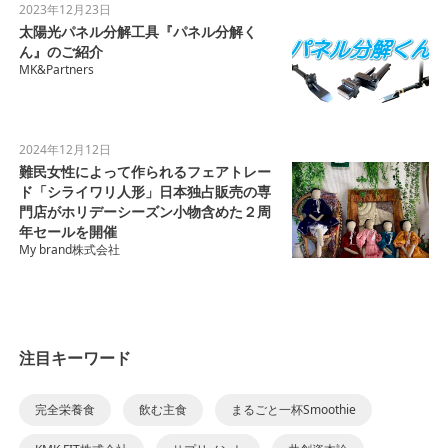
2023年12月23日
太陽光パネル分解工具『パネル分解く
ん』のご紹介
MK&Partners
2024年12月12日
難民女性によって作られるフェアトレー
ド「シライワリ人形」日本独占販売の専
門店がホリデーシーズン小物含めた２周
年セールを開催
My brand株式会社
注目キーワード
完全栄養食
飲む主食
まるごと一杯Smoothie