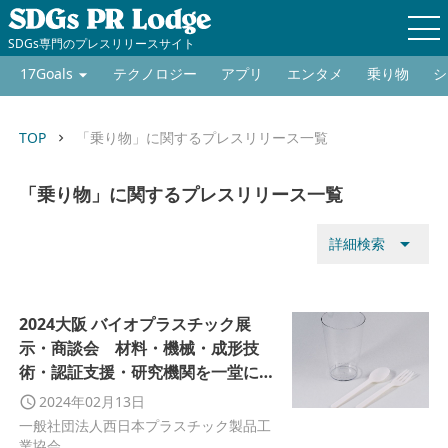
SDGs専門のプレスリリースサイト
17Goals
テクノロジー
アプリ
エンタメ
乗り物
シ
TOP
「乗り物」に関するプレスリリース一覧
keyboard_arrow_right
「乗り物」に関するプレスリリース一覧
arrow_drop_down
詳細検索
2024大阪 バイオプラスチック展
示・商談会 材料・機械・成形技
術・認証支援・研究機関を一堂に集
めた初の総合型展示
2024年02月13日
一般社団法人西日本プラスチック製品工
業協会