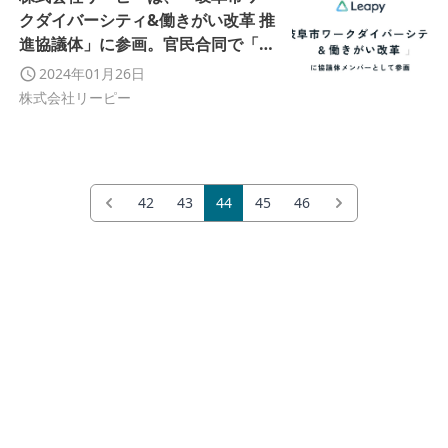
クダイバーシティ&働きがい改革 推
進協議体」に参画。官民合同で「魅
力的な労働環境を作り、働き手に選
2024年01月26日
ばれる企業になる。」を掲げます。
株式会社リーピー
42
43
44
45
46