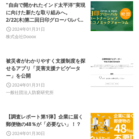
"自由で開かれたインド太平洋"実現
に向けた新たな取り組みへ。
2/22(木)第二回日印グローバルパー
トナーシップエコノミックフォーラ
2024年01月31日
ム開催
株式会社Dooox
被災者がわかりやすく支援制度を探
せるアプリ「災害支援ナビゲータ
ー」を公開
2024年01月31日
一般社団法人防窮研究所
【調査レポート第1弾】企業に届く
郵便物の48％が「必要ない」！？
2024年01月30日