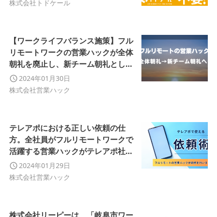
株式会社トドケール
【ワークライフバランス施策】フル
リモートワークの営業ハックが全体
朝礼を廃止し、新チーム朝礼として
制度をリニューアルしました！
2024年01月30日
株式会社営業ハック
テレアポにおける正しい依頼の仕
方。全社員がフルリモートワークで
活躍する営業ハックがテレアポ社内
研修を実施しました
2024年01月29日
株式会社営業ハック
株式会社リーピーは、「岐阜市ワー