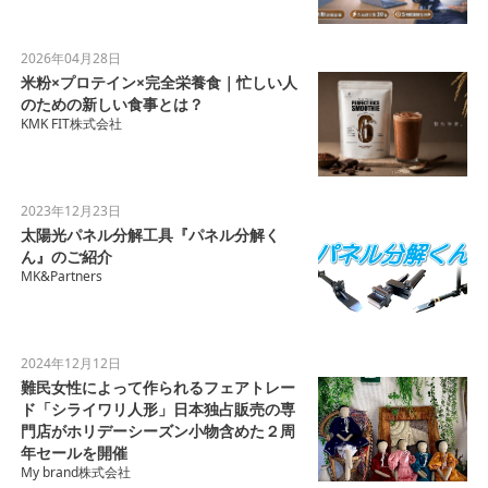
2026年04月28日
米粉×プロテイン×完全栄養食｜忙しい人
のための新しい食事とは？
KMK FIT株式会社
2023年12月23日
太陽光パネル分解工具『パネル分解く
ん』のご紹介
MK&Partners
2024年12月12日
難民女性によって作られるフェアトレー
ド「シライワリ人形」日本独占販売の専
門店がホリデーシーズン小物含めた２周
年セールを開催
My brand株式会社