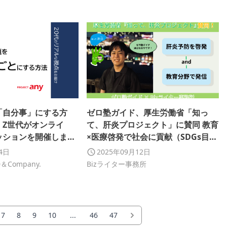
「自分事」にする方
ゼロ塾ガイド、厚生労働省「知っ
、Z世代がオンライ
て、肝炎プロジェクト」に賛同 教育
ッションを開催しまし
×医療啓発で社会に貢献（SDGs目標
3・4）
24日
2025年09月12日
＆Company.
Bizライター事務所
7
8
9
10
...
46
47