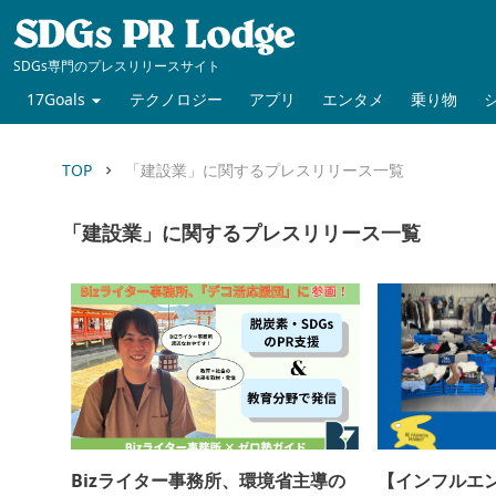
SDGs専門のプレスリリースサイト
17Goals
テクノロジー
アプリ
エンタメ
乗り物
TOP
「建設業」に関するプレスリリース一覧
keyboard_arrow_right
「建設業」に関するプレスリリース一覧
Bizライター事務所、環境省主導の
【インフルエン