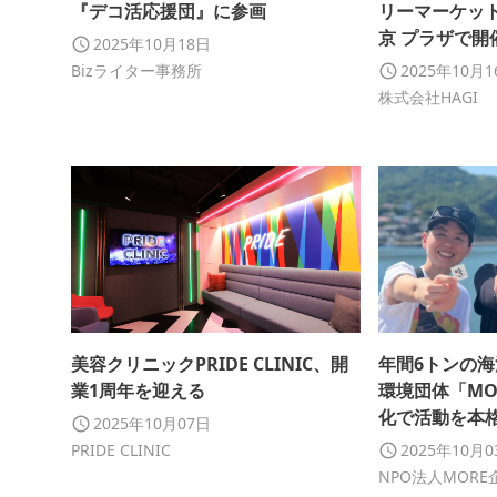
『デコ活応援団』に参画
リーマーケッ
京 プラザで開
2025年10月18日
る日本最大級
Bizライター事務所
2025年10月
リーマーケッ
株式会社HAGI
美容クリニックPRIDE CLINIC、開
年間6トンの海
業1周年を迎える
環境団体「MO
化で活動を本
2025年10月07日
PRIDE CLINIC
2025年10月
NPO法人MORE