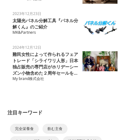
2023年12月23日
太陽光パネル分解工具『パネル分
解くん』のご紹介
MK&Partners
2024年12月12日
難民女性によって作られるフェア
トレード「シライワリ人形」日本
独占販売の専門店がホリデーシー
ズン小物含めた２周年セールを開
My brand株式会社
催
注目キーワード
完全栄養食
飲む主食