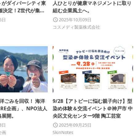
トがダイバーシティ東
人ひとりが健康マネジメントに取り
催決定！Z世代が集ま
組む企業風土へ。
のインフルエンサーフ
16日
2025年10月09日
トイベント！？
コスメディ製薬株式会社
洋ごみを回収！ 海洋
9/28【アトピーに悩む親子向け】型
RE企画」、NPO法人
染め体験＆交流イベント＠神戸市 中
格展開。
央区文化センター9階 陶工芸室
03日
2025年09月25日
企画
SkinNotes