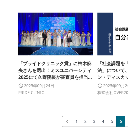
「プライドクリニック賞」に柚木麻
「社会課題を
央さんを選出！ミスユニバーシティ
法」について
2025にて久野院長が審査員を担当｜
ン・ディスカ
PRIDE CLINIC
た
2025年09月24日
2025年09月
PRIDE CLINIC
株式会社OVER20
1
2
3
4
5
6