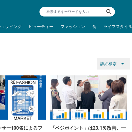
search
ショッピング
ビューティー
ファッション
食
ライフスタイ
arrow_drop_down
詳細検索
サー100名によるフ
「ベジポイント」は23.1％改善、一