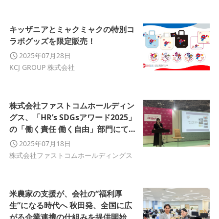
キッザニアとミャクミャクの特別コ
ラボグッズを限定販売！
2025年07月28日
KCJ GROUP 株式会社
株式会社ファストコムホールディン
グス、「HR’s SDGsアワード2025」
の「働く責任 働く自由」部門にて優
秀賞を受賞しました
2025年07月18日
株式会社ファストコムホールディングス
米農家の支援が、会社の“福利厚
生”になる時代へ 秋田発、全国に広
がる企業連携の仕組みを提供開始