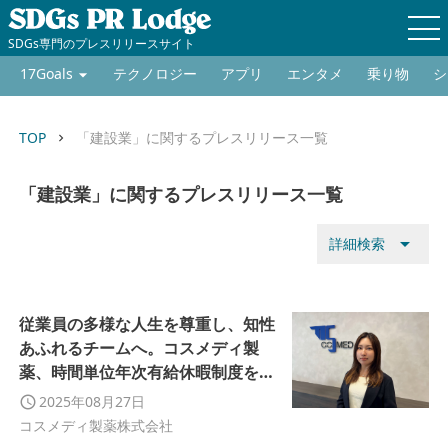
SDGs専門のプレスリリースサイト
17Goals
テクノロジー
アプリ
エンタメ
乗り物
シ
TOP
「建設業」に関するプレスリリース一覧
keyboard_arrow_right
「建設業」に関するプレスリリース一覧
arrow_drop_down
詳細検索
従業員の多様な人生を尊重し、知性
あふれるチームへ。コスメディ製
薬、時間単位年次有給休暇制度を導
入
2025年08月27日
コスメディ製薬株式会社