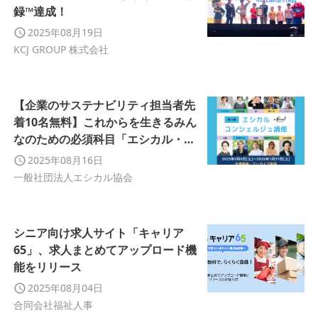
録™達成！
2025年08月19日
KCJ GROUP 株式会社
【企業のサステナビリティ担当者先
着10名無料】これからを生きるみん
なのための必須科目「エシカル・コ
ンシェルジュ講座第16期」申込開始
2025年08月16日
一般社団法人エシカル協会
シニア向け求人サイト「キャリア
65」、求人まとめてアップロード機
能をリリース
2025年08月04日
合同会社福祉人事