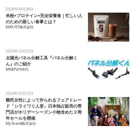
2026年04月28日
米粉×プロテイン×完全栄養食｜忙しい人
のための新しい食事とは？
KMK FIT株式会社
2023年12月23日
太陽光パネル分解工具『パネル分解く
ん』のご紹介
MK&Partners
2024年12月12日
難民女性によって作られるフェアトレー
ド「シライワリ人形」日本独占販売の専
門店がホリデーシーズン小物含めた２周
年セールを開催
My brand株式会社