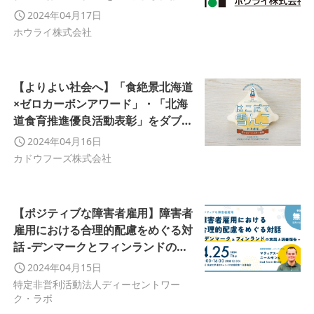
解決に取り組んでまいります
2024年04月17日
ホウライ株式会社
【よりよい社会へ】「食絶景北海道
×ゼロカーボンアワード」・「北海
道食育推進優良活動表彰」をダブル
受賞
2024年04月16日
カドウフーズ株式会社
【ポジティブな障害者雇用】障害者
雇用における合理的配慮をめぐる対
話 -デンマークとフィンランドの実
践と調査報告-
2024年04月15日
特定非営利活動法人ディーセントワー
ク・ラボ