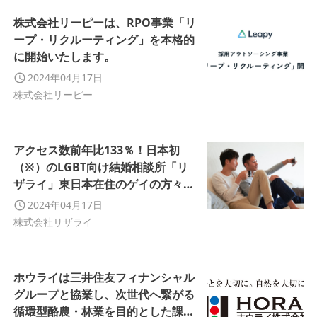
株式会社リーピーは、RPO事業「リ
ープ・リクルーティング」を本格的
に開始いたします。
2024年04月17日
株式会社リーピー
アクセス数前年比133％！日本初
（※）のLGBT向け結婚相談所「リ
ザライ」東日本在住のゲイの方々か
らのアクセス数増加
2024年04月17日
株式会社リザライ
ホウライは三井住友フィナンシャル
グループと協業し、次世代へ繋がる
循環型酪農・林業を目的とした課題