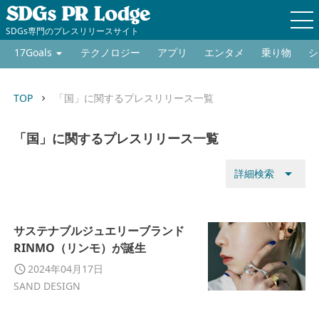
SDGs専門のプレスリリースサイト
17Goals
テクノロジー
アプリ
エンタメ
乗り物
シ
TOP
「国」に関するプレスリリース一覧
keyboard_arrow_right
「国」に関するプレスリリース一覧
arrow_drop_down
詳細検索
サステナブルジュエリーブランド
RINMO（リンモ）が誕生
2024年04月17日
SAND DESIGN