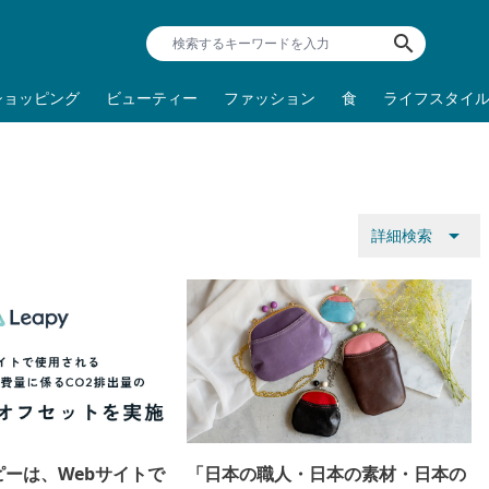
search
ショッピング
ビューティー
ファッション
食
ライフスタイ
arrow_drop_down
詳細検索
ーは、Webサイトで
「日本の職人・日本の素材・日本の