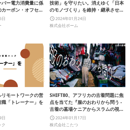
ーバー電力消費量に係
技術」を守りたい。消えゆく「日本
のカーボン・オフセッ
のモノづくり」を維持・継承させる
客様とともに環境貢献
べく、新サービス「職人によるがま
25日
2024年01月24日
たします。
口のカスタムオーダーメイド」誕
ー
株式会社ポーム
生！
ルリモートワークの営
SHIFT80、アフリカの古着問題に焦
役職「トレーナー」を
点を当てた『服のおわりから問う -
古着の墓場ケニアからスラムの視点
を交えて考える』展を、東京・虎ノ
19日
2024年01月17日
門のSIGNALで開催
ック
株式会社こたつ