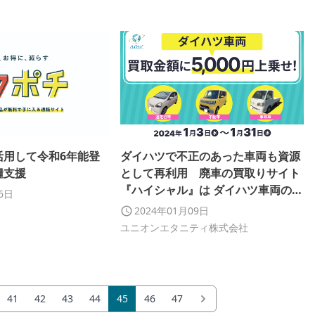
活用して令和6年能登
ダイハツで不正のあった車両も資源
糧支援
として再利用 廃車の買取りサイト
『ハイシャル』は ダイハツ車両の買
16日
取金額に5,000円を上乗せします
2024年01月09日
ユニオンエタニティ株式会社
41
42
43
44
45
46
47