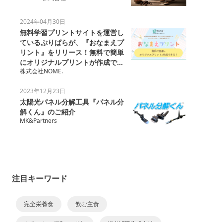
2024年04月30日
無料学習プリントサイトを運営し
ているぷりぱらが、『おなまえプ
リント』をリリース！無料で簡単
にオリジナルプリントが作成でき
株式会社NOME.
る！
2023年12月23日
太陽光パネル分解工具『パネル分
解くん』のご紹介
MK&Partners
注目キーワード
完全栄養食
飲む主食