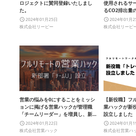
ロジェクトに賛同登録いたしまし
使用されるサ
た。
るCO2排出量
トを行い、お
2024年01月25日
2024年01月
活動を推進い
株式会社リーピー
株式会社リーピ
営業の悩みを0にすることをミッシ
【新役職】フ
ョンに掲げる営業ハックが管理職
業ハックが新
「チームリーダー」を増員し、新部
設立しました
署「チームU」を設立しました
2024年01月22日
2024年01月
株式会社営業ハック
株式会社営業ハ