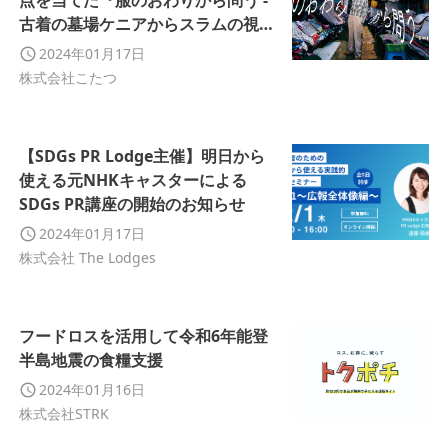
点を当てた『服のおわりから問う -
古着の墓場ケニアからスラムの視点
を交えて考える』展を、東京・虎ノ
2024年01月17日
門のSIGNALで開催
株式会社こたつ
【SDGs PR Lodge主催】明日から
使える元NHKキャスターによる
SDGs PR講座の開始のお知らせ
2024年01月17日
株式会社 The Lodges
フードロスを活用して令和6年能登
半島地震の食糧支援
2024年01月16日
株式会社STRK