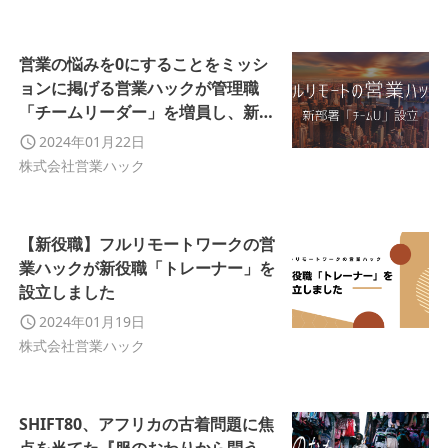
生！
営業の悩みを0にすることをミッシ
ョンに掲げる営業ハックが管理職
「チームリーダー」を増員し、新部
署「チームU」を設立しました
2024年01月22日
株式会社営業ハック
【新役職】フルリモートワークの営
業ハックが新役職「トレーナー」を
設立しました
2024年01月19日
株式会社営業ハック
SHIFT80、アフリカの古着問題に焦