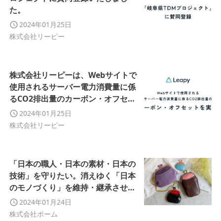
た。
2024年01月25日
株式会社リーピー
株式会社リーピーは、Webサイトで
使用されるサーバー電力消費量に係
るCO2排出量のカーボン・オフセッ
トを行い、お客様とともに環境貢献
2024年01月25日
活動を推進いたします。
株式会社リーピー
「日本の職人・日本の素材・日本の
技術」を守りたい。消えゆく「日本
のモノづくり」を維持・継承させる
べく、新サービス「職人によるがま
2024年01月24日
口のカスタムオーダーメイド」誕
株式会社ポーム