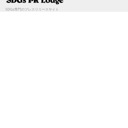
SDGs専門のプレスリリースサイト
FAQ
SDGs PR Lodgeとは？
登録までの流れ
料金プラン
キャンペーン
掲載基準
ログイン
お問合せ
運営会社
プライバシーポリシー