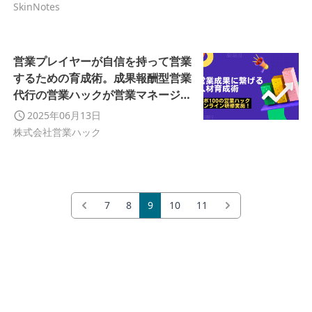
SkinNotes
営業プレイヤーが自信を持って営業
するための育成術。成果報酬型営業
代行の営業ハックが営業マネージャ
ー研修を実施！
2025年06月13日
株式会社営業ハック
7
8
9
10
11