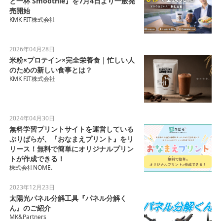
と一杯 Smoothie』を7月4日より一般発
売開始
KMK FIT株式会社
2026年04月28日
米粉×プロテイン×完全栄養食｜忙しい人
のための新しい食事とは？
KMK FIT株式会社
2024年04月30日
無料学習プリントサイトを運営している
ぷりぱらが、『おなまえプリント』をリ
リース！無料で簡単にオリジナルプリン
トが作成できる！
株式会社NOME.
2023年12月23日
太陽光パネル分解工具『パネル分解く
ん』のご紹介
MK&Partners