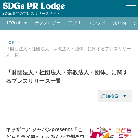
SDGs専門のプレスリリースサイト
17Goals
テクノロジー
アプリ
エンタメ
乗り物
シ
TOP
keyboard_arrow_right
「財団法人・社団法人・宗教法人・団体」に関するプレスリリー
ス一覧
「財団法人・社団法人・宗教法人・団体」に関す
るプレスリリース一覧
arrow_drop_down
詳細検索
キッザニア ジャパンpresents「こ
どもミライ祭り」～みんなで創るワ