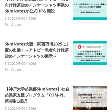
向け緑茶染めインナーシャツ事業の
SkinNotesが公式HPを開設
2025年06月30日
SkinNotes
SkinNotes大阪・関西万博2025に2
度の出展！～アトピー患者向け緑茶
染めインナーシャツの展示～
2025年06月30日
SkinNotes
【神戸大学起業部SkinNotes】社会
起業家支援プログラム「COM-PJ」
第6期に採択
2025年06月30日