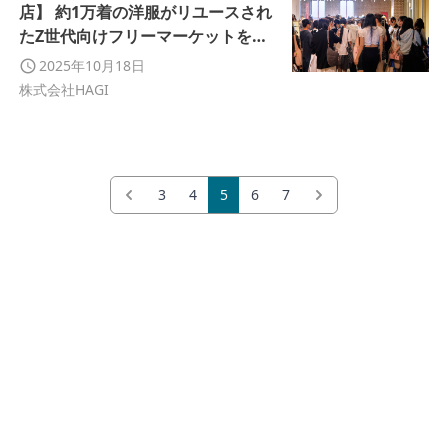
店】 約1万着の洋服がリユースされ
たZ世代向けフリーマーケットを開
催
2025年10月18日
株式会社HAGI
3
4
5
6
7