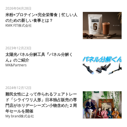
2026年04月28日
米粉×プロテイン×完全栄養食｜忙しい人
のための新しい食事とは？
KMK FIT株式会社
2023年12月23日
太陽光パネル分解工具『パネル分解く
ん』のご紹介
MK&Partners
2024年12月12日
難民女性によって作られるフェアトレー
ド「シライワリ人形」日本独占販売の専
門店がホリデーシーズン小物含めた２周
年セールを開催
My brand株式会社