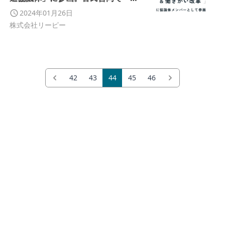
力的な労働環境を作り、働き手に選
2024年01月26日
ばれる企業になる。」を掲げます。
株式会社リーピー
42
43
44
45
46