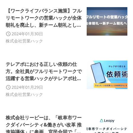
【ワークライフバランス施策】フル
リモートワークの営業ハックが全体
朝礼を廃止し、新チーム朝礼として
制度をリニューアルしました！
2024年01月30日
株式会社営業ハック
テレアポにおける正しい依頼の仕
方。全社員がフルリモートワークで
活躍する営業ハックがテレアポ社内
研修を実施しました
2024年01月29日
株式会社営業ハック
株式会社リーピーは、「岐阜市ワー
クダイバーシティ&働きがい改革 推
進協議体」に参画。官民合同で「魅