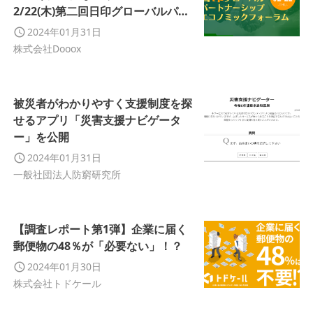
2/22(木)第二回日印グローバルパー
トナーシップエコノミックフォーラ
2024年01月31日
ム開催
株式会社Dooox
被災者がわかりやすく支援制度を探
せるアプリ「災害支援ナビゲータ
ー」を公開
2024年01月31日
一般社団法人防窮研究所
【調査レポート第1弾】企業に届く
郵便物の48％が「必要ない」！？
2024年01月30日
株式会社トドケール