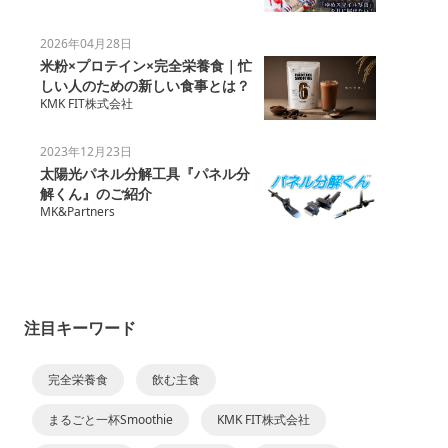
2026年04月28日
米粉×プロテイン×完全栄養食｜忙
しい人のための新しい食事とは？
KMK FIT株式会社
2023年12月23日
太陽光パネル分解工具『パネル分
解くん』のご紹介
MK&Partners
注目キーワード
完全栄養食
飲む主食
まるごと一杯Smoothie
KMK FIT株式会社