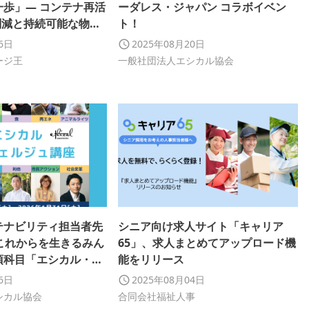
一歩」— コンテナ再活
ーダレス・ジャパン コラボイベン
削減と持続可能な物流
ト！
26日
2025年08月20日
ージ王
一般社団法人エシカル協会
テナビリティ担当者先
シニア向け求人サイト「キャリア
これからを生きるみん
65」、求人まとめてアップロード機
須科目「エシカル・コ
能をリリース
座第16期」申込開始
16日
2025年08月04日
シカル協会
合同会社福祉人事