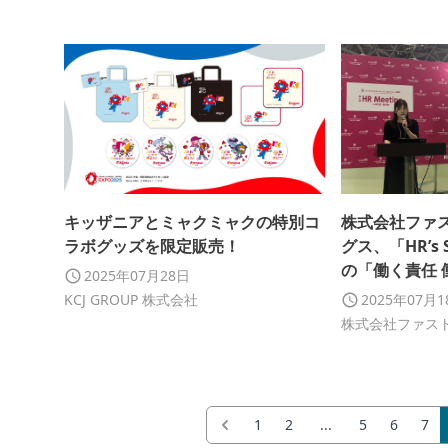
キッザニアとミャクミャクの特別コ
株式会社ファ
ラボグッズを限定販売！
グス、「HR’s 
の「働く責任
2025年07月28日
秀賞を受賞し
KCJ GROUP 株式会社
2025年07月
株式会社ファス
1
2
...
5
6
7