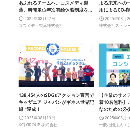
あふれるチームへ。コスメディ製
よる未来への
薬、時間単位年次有給休暇制度を導
用によるCO₂
入
の推進
2025年08月27日
2025年08月
コスメディ製薬株式会社
株式会社ストレ
138,454人のSDGsアクション宣言で
【企業のサス
キッザニア ジャパンがギネス世界記
着10名無料】
録™達成！
なのための必
ンシェルジュ講
2025年08月19日
2025年08月
KCJ GROUP 株式会社
一般社団法人エ