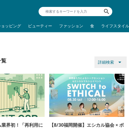
search
ショッピング
ビューティー
ファッション
食
ライフスタイ
一覧
arrow_drop_down
詳細検索
ム業界初！「再利用に
【8/30福岡開催】エシカル協会 × ボ