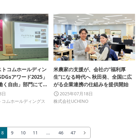
ストコムホールディン
米農家の支援が、会社の“福利厚
SDGsアワード2025」
生”になる時代へ 秋田発、全国に広
 働く自由」部門にて優
がる企業連携の仕組みを提供開始
ました
18日
2025年07月18日
トコムホールディングス
株式会社UCHINO
8
9
10
11
...
46
47