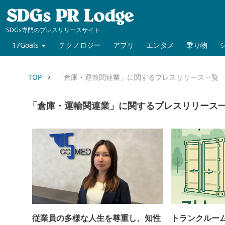
SDGs専門のプレスリリースサイト
17Goals
テクノロジー
アプリ
エンタメ
乗り物
TOP
「倉庫・運輸関連業」に関するプレスリリース一覧
keyboard_arrow_right
「倉庫・運輸関連業」に関するプレスリリース
従業員の多様な人生を尊重し、知性
トランクルー