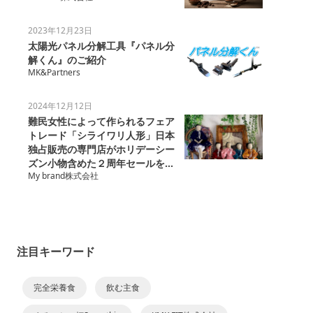
2023年12月23日
太陽光パネル分解工具『パネル分
解くん』のご紹介
MK&Partners
2024年12月12日
難民女性によって作られるフェア
トレード「シライワリ人形」日本
独占販売の専門店がホリデーシー
ズン小物含めた２周年セールを開
My brand株式会社
催
注目キーワード
完全栄養食
飲む主食