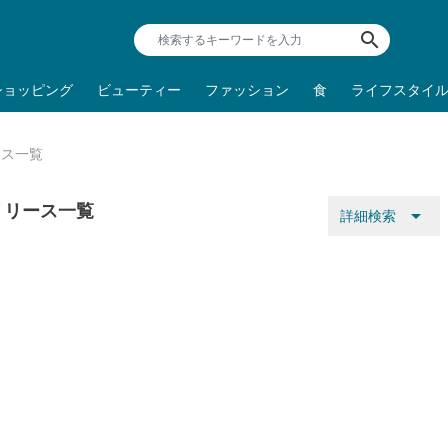
search
ショッピング
ビューティー
ファッション
食
ライフスタイ
ース一覧
リリース一覧
arrow_drop_down
詳細検索