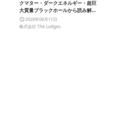
クマター・ダークエネルギー・超巨
大質量ブラックホールから読み解く
「宇宙固定点仮説」を提示
2026年06月11日
株式会社 The Lodges