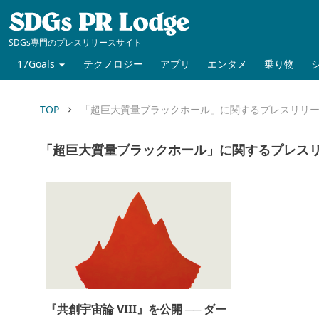
SDGs専門のプレスリリースサイト
17Goals
テクノロジー
アプリ
エンタメ
乗り物
TOP
「超巨大質量ブラックホール」に関するプレスリリ
keyboard_arrow_right
「超巨大質量ブラックホール」に関するプレス
『共創宇宙論 VIII』を公開 ── ダー