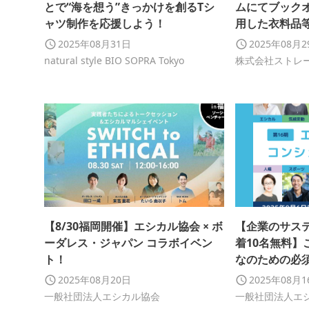
とで“海を想う”きっかけを創るTシ
ムにてブックオ
ャツ制作を応援しよう！
用した衣料品
イクルの推進を
2025年08月31日
2025年08月
り1カ月間実施
natural style BIO SOPRA Tokyo
株式会社ストレ
【8/30福岡開催】エシカル協会 × ボ
【企業のサス
ーダレス・ジャパン コラボイベン
着10名無料】
ト！
なのための必
ンシェルジュ講
2025年08月20日
2025年08月
一般社団法人エシカル協会
一般社団法人エ