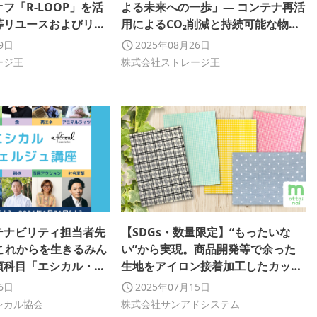
フ「R-LOOP」を活
よる未来への一歩」— コンテナ再活
等リユースおよびリサ
用によるCO₂削減と持続可能な物流
POCとして9月1日よ
の推進
29日
2025年08月26日
ージ王
株式会社ストレージ王
テナビリティ担当者先
【SDGs・数量限定】“もったいな
これからを生きるみん
い”から実現。商品開発等で余った
須科目「エシカル・コ
生地をアイロン接着加工したカット
座第16期」申込開始
クロス。
16日
2025年07月15日
シカル協会
株式会社サンアドシステム