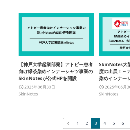
【神戸大学起業部発】アトピー患者
SkinNotes
向け緑茶染めインナーシャツ事業の
度の出展！～
SkinNotesが公式HPを開設
染めインナー
2025年06月30日
2025年06月
SkinNotes
SkinNotes
1
2
3
4
5
6