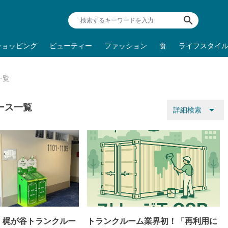
search
ショッピング
ビューティー
ファッション
食
ライフスタイ
一覧
ース一覧
arrow_drop_down
詳細検索
、梶が谷トランクルー
トランクルーム業界初！「再利用に