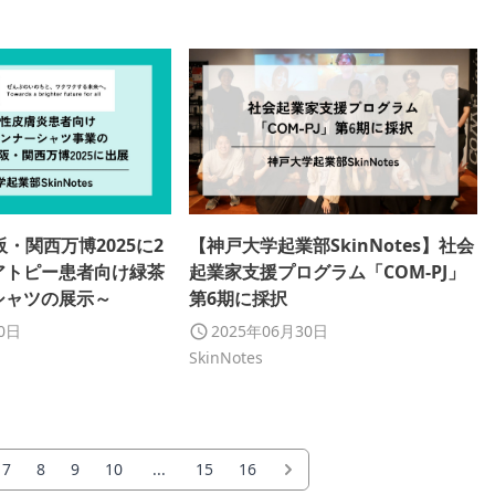
大阪・関西万博2025に2
【神戸大学起業部SkinNotes】社会
アトピー患者向け緑茶
起業家支援プログラム「COM-PJ」
シャツの展示～
第6期に採択
30日
2025年06月30日
SkinNotes
7
8
9
10
...
15
16