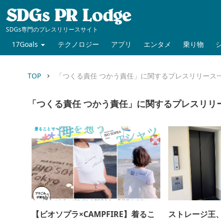
SDGs専門のプレスリリースサイト
17Goals
テクノロジー
アプリ
エンタメ
乗り物
TOP
「つくる責任 つかう責任」に関するプレスリリース
keyboard_arrow_right
「つくる責任 つかう責任」に関するプレスリリ
【ビオソプラ×CAMPFIRE】着るこ
ストレージ王