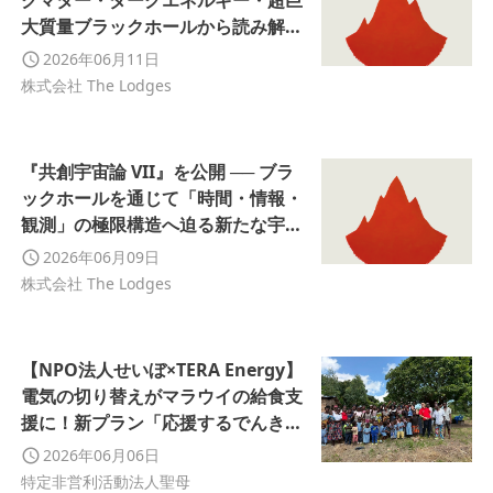
クマター・ダークエネルギー・超巨
大質量ブラックホールから読み解く
「宇宙固定点仮説」を提示
2026年06月11日
株式会社 The Lodges
『共創宇宙論 VII』を公開 ── ブラ
ックホールを通じて「時間・情報・
観測」の極限構造へ迫る新たな宇宙
論研究を展開
2026年06月09日
株式会社 The Lodges
【NPO法人せいぼ×TERA Energy】
電気の切り替えがマラウイの給食支
援に！新プラン「応援するでんき」
で日常から世界を変える仕組みを提
2026年06月06日
供開始
特定非営利活動法人聖母