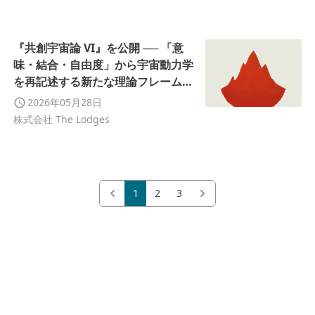
『共創宇宙論 VI』を公開 ── 「意
味・結合・自由度」から宇宙動力学
を再記述する新たな理論フレームを
提示
2026年05月28日
株式会社 The Lodges
1
2
3