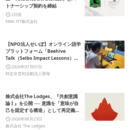
トナーシップ契約を締結
2日前
KMK FIT株式会社
【NPO法人せいぼ】オンライン語学
プラットフォーム「Beehive
Talk（Seibo Impact Lessons）」
を開始。
2026年07月01日
特定非営利活動法人聖母
株式会社The Lodges、『共創意識
論 I 』を公開 ── 意識を「意味が自
己を固定する構造」として再定義す
る新たな理論フレームを提示
2026年06月23日
株式会社 The Lodges