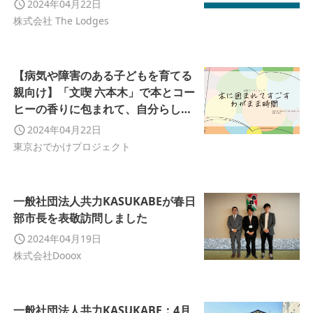
2024年04月22日
株式会社 The Lodges
【病気や障害のある⼦どもを育てる
親向け】「⽂喫 六本⽊」で本とコー
ヒーの⾹りに包まれて、⾃分らしく
過ごすひとときを。
2024年04月22日
東京おでかけプロジェクト
一般社団法人共力KASUKABEが春日
部市長を表敬訪問しました
2024年04月19日
株式会社Dooox
一般社団法人共力KASUKABE：4月