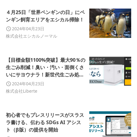
４月25日「世界ペンギンの日」にペ
ンギン飼育エリアをエシカル掃除！
2024年04月23日
株式会社エシカルノーマル
【目標金額1100%突破】最大90％の
生ごみ削減！臭い・汚い・面倒くさ
いにサヨウナラ！新世代生ごみ処理
機【ECOme(エコミー)】の終了まで
2024年04月23日
残り7日！
株式会社Liberte
初心者でもプレスリリースがスラス
ラ書ける、伝わる SDGs AI アシス
ト（β版）の提供を開始