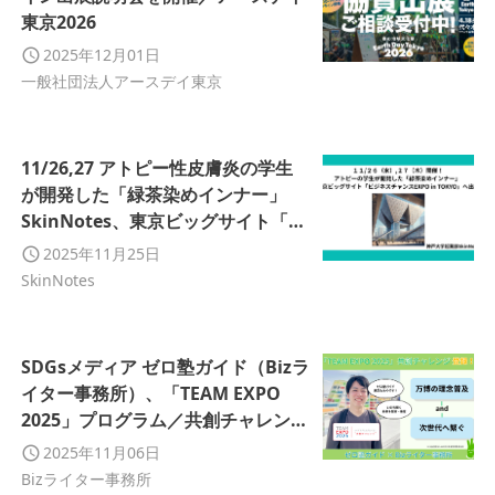
東京2026
2025年12月01日
一般社団法人アースデイ東京
11/26,27 アトピー性皮膚炎の学生
が開発した「緑茶染めインナー」
SkinNotes、東京ビッグサイト「ビ
ジネスチャンスEXPO in TOKYO
2025年11月25日
2025」へ出展
SkinNotes
SDGsメディア ゼロ塾ガイド（Bizラ
イター事務所）、「TEAM EXPO
2025」プログラム／共創チャレンジ
に登録
2025年11月06日
Bizライター事務所