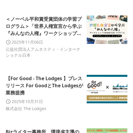
＜ノーベル平和賞受賞団体の学習プ
ログラム＞「世界人権宣言から学ぶ
『みんなの人権』ワークショップ
（参加型学習）」
2025年11月06日
公益社団法人アムネスティ・インターナ
ショナル日本
【For Good - The Lodges 】プレス
リリース For GoodとThe Lodgesが
業務提携
2025年10月31日
株式会社 The Lodges
Bizライター事務所、環境省主導の