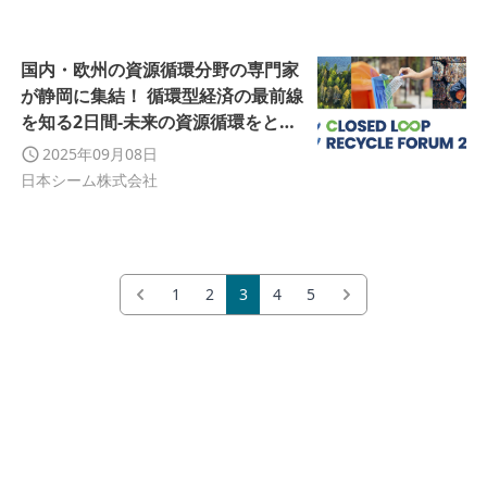
国内・欧州の資源循環分野の専門家
が静岡に集結！ 循環型経済の最前線
を知る2日間-未来の資源循環をとも
に描く 「Closed Loop Recycle
2025年09月08日
Forum 2025」 11月25日〜26日開
日本シーム株式会社
催決定
1
2
3
4
5