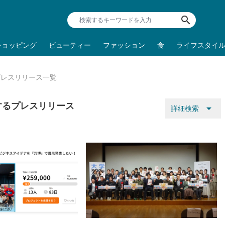
search
ショッピング
ビューティー
ファッション
食
ライフスタイ
プレスリリース一覧
するプレスリリース
arrow_drop_down
詳細検索