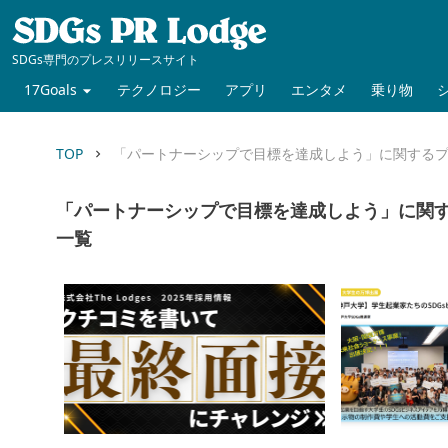
SDGs専門のプレスリリースサイト
17Goals
テクノロジー
アプリ
エンタメ
乗り物
TOP
「パートナーシップで目標を達成しよう」に関する
keyboard_arrow_right
「パートナーシップで目標を達成しよう」に関
一覧