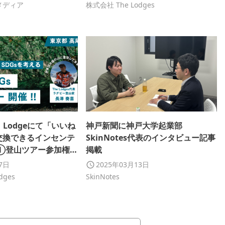
す！
メディア
株式会社 The Lodges
ミ Lodgeにて「いいね
神戸新聞に神戸大学起業部
交換できるインセンテ
SkinNotes代表のインタビュー記事
①登山ツアー参加権
掲載
17日
2025年03月13日
dges
SkinNotes