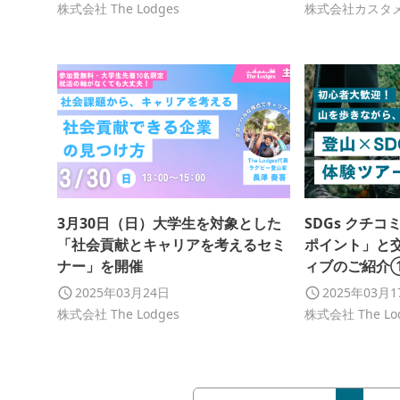
ト
出展いたしま
株式会社 The Lodges
株式会社カスタ
3月30日（日）大学生を対象とした
SDGs クチコ
「社会貢献とキャリアを考えるセミ
ポイント」と
ナー」を開催
ィブのご紹介
の進呈
2025年03月24日
2025年03月
株式会社 The Lodges
株式会社 The Lo