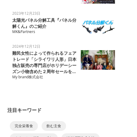
2023年12月23日
太陽光パネル分解工具『パネル分
解くん』のご紹介
MK&Partners
2024年12月12日
難民女性によって作られるフェア
トレード「シライワリ人形」日本
独占販売の専門店がホリデーシー
ズン小物含めた２周年セールを開
My brand株式会社
催
注目キーワード
完全栄養食
飲む主食