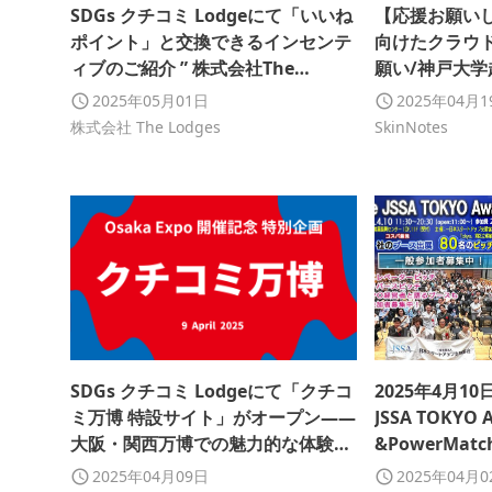
SDGs クチコミ Lodgeにて「いいね
【応援お願い
ポイント」と交換できるインセンテ
向けたクラウ
ィブのご紹介 ” 株式会社The
願い/神戸大学起
Lodges 最終面接へのチャレンジ権
2025年05月01日
2025年04月
"
株式会社 The Lodges
SkinNotes
SDGs クチコミ Lodgeにて「クチコ
2025年4月1
ミ万博 特設サイト」がオープン——
JSSA TOKYO 
大阪・関西万博での魅力的な体験を
&PowerMatc
発信・共有できるコミュニティサイ
Vol.58」
2025年04月09日
2025年04月