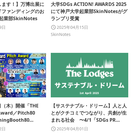
します！】万博出展に
大学SDGs ACTION! AWARDS 2025
ドファンディングのお
にて神戸大学起業部SkinNotesがグ
業部SkinNotes
ランプリ受賞
19日
2025年04月15日
SkinNotes
0日（木）開催「THE
【サステナブル・ドリーム】人と人
Award／Pitch80
とがクチコミでつながり、共創が生
hingBooth80
まれる社会 〜4/1「SDGs PR
にカスタメディアがブース
Lodge」にて公開〜
02日
2025年04月01日