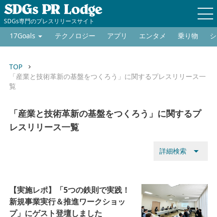
SDGs専門のプレスリリースサイト
17Goals
テクノロジー
アプリ
エンタメ
乗り物
シ
TOP
keyboard_arrow_right
「産業と技術革新の基盤をつくろう」に関するプレスリリース一
覧
「産業と技術革新の基盤をつくろう」に関するプ
レスリリース一覧
arrow_drop_down
詳細検索
【実施レポ】「5つの鉄則で実践！
新規事業実行＆推進ワークショッ
プ」にゲスト登壇しました