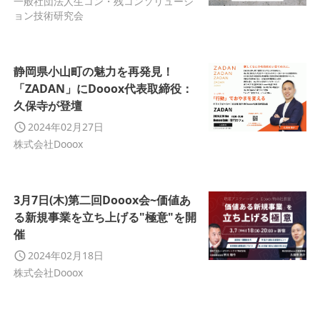
一般社団法人生コン・残コンソリューシ
ョン技術研究会
静岡県小山町の魅力を再発見！
「ZADAN」にDooox代表取締役：
久保寺が登壇
2024年02月27日
株式会社Dooox
3月7日(木)第二回Dooox会~価値あ
る新規事業を立ち上げる"極意"を開
催
2024年02月18日
株式会社Dooox