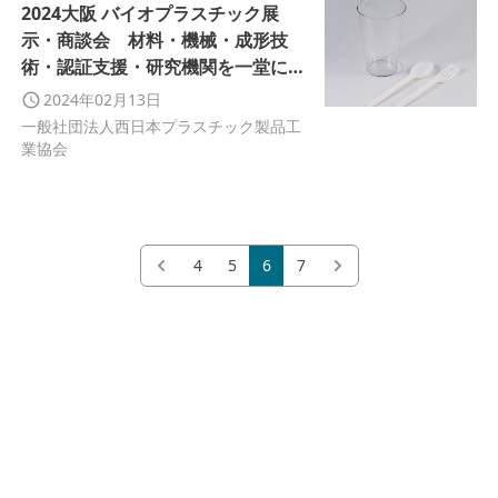
2024大阪 バイオプラスチック展
示・商談会 材料・機械・成形技
術・認証支援・研究機関を一堂に集
めた初の総合型展示
2024年02月13日
一般社団法人西日本プラスチック製品工
業協会
4
5
6
7