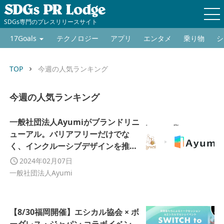
SDGs専門のプレスリリースサイト
17Goals
テクノロジー
アプリ
エンタメ
乗り物
シ
TOP
今週の人気ランキング
keyboard_arrow_right
今週の人気ランキング
一般社団法人Ayumiがブランドリニ
ューアル。バリアフリーだけでな
く、インクルーシブデザインを推進
する決意を表明。
2024年02月07日
一般社団法人Ayumi
【8/30福岡開催】エシカル協会 × ボ