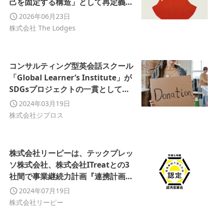
己を固定する構造」として再定義す
る新たな理論フレームを提示
2026年06月23日
株式会社 The Lodges
コンサルティング型英会話スクール
「Global Learner’s Institute」が
SDGsプロジェクトの一貫としてフ
ィリピンの孤児院へドネーション(寄
2024年03月19日
付)を行いました。
株式会社ジプロス
株式会社リーピーは、テックプレッ
ソ株式会社、株式会社ITreatとの3
社間で事業継続力計画『連携計画』
を策定。経済産業省の認定を取得い
2024年07月19日
たしました。
株式会社リーピー