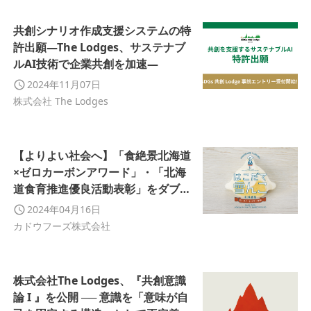
共創シナリオ作成支援システムの特
許出願—The Lodges、サステナブ
ルAI技術で企業共創を加速—
2024年11月07日
株式会社 The Lodges
【よりよい社会へ】「食絶景北海道
×ゼロカーボンアワード」・「北海
道食育推進優良活動表彰」をダブル
受賞
2024年04月16日
カドウフーズ株式会社
株式会社The Lodges、『共創意識
論 I 』を公開 ── 意識を「意味が自