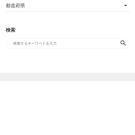
都道府県
検索
search
SDGs専門のプレスリリースサイト
FAQ