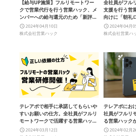
【給与UP施策】フルリモートワー
全社員がフル
クで営業代行を行う営業ハック、メ
支援を行う営
ンバーへの給与還元のため「新評価
向けに「朝礼
制度」を策定しました
を導入しまし
2024年04月10日
2024年04月
株式会社営業ハック
株式会社営業ハ
テレアポで相手に承諾してもらいや
テレアポにお
すいお願いの仕方。全社員がフルリ
社員がフルリ
モートワークで活躍する営業ハック
る営業ハック
が社内研修を実施しました【研修レ
実施しました
2024年03月12日
2024年02月
ポート】