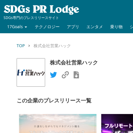
SDGs専門のプレスリリースサイト
17Goals
テクノロジー
アプリ
エンタメ
乗り物
TOP
株式会社営業ハック
keyboard_arrow_right
株式会社営業ハック
この企業のプレスリリース一覧