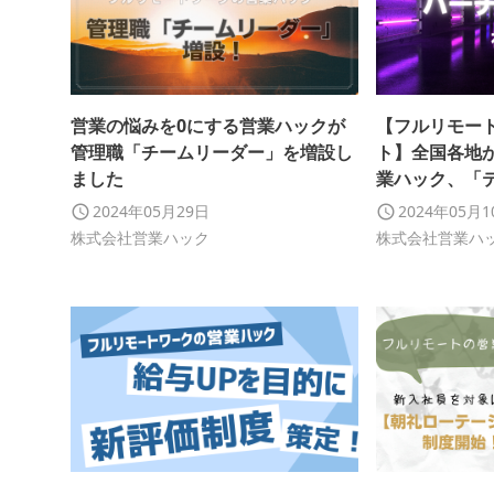
営業の悩みを0にする営業ハックが
【フルリモー
管理職「チームリーダー」を増設し
ト】全国各地
ました
業ハック、「
トをバーチャ
2024年05月29日
2024年05月
ました
株式会社営業ハック
株式会社営業ハ