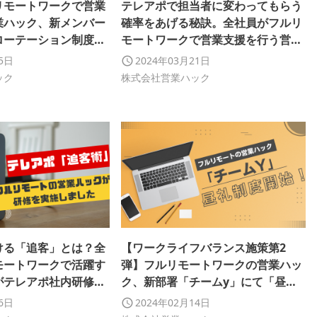
リモートワークで営業
テレアポで担当者に変わってもらう
業ハック、新メンバー
確率をあげる秘訣。全社員がフルリ
ローテーション制度」
モートワークで営業支援を行う営業
た
ハックがメンバー向け社内研修実
05日
2024年03月21日
施！【研修レポート】
ック
株式会社営業ハック
ける「追客」とは？全
【ワークライフバランス施策第2
モートワークで活躍す
弾】フルリモートワークの営業ハッ
がテレアポ社内研修を
ク、新部署「チームy」にて「昼礼
制度」を導入しました
26日
2024年02月14日