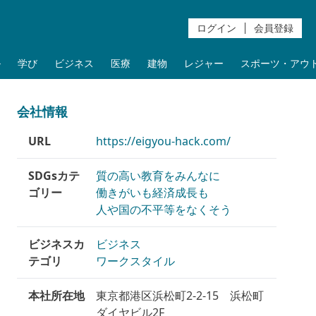
ログイン
会員登録
ル
学び
ビジネス
医療
建物
レジャー
スポーツ・アウ
会社情報
URL
https://eigyou-hack.com/
SDGsカテ
質の高い教育をみんなに
ゴリー
働きがいも経済成長も
人や国の不平等をなくそう
ビジネスカ
ビジネス
テゴリ
ワークスタイル
本社所在地
東京都港区浜松町2-2-15 浜松町
ダイヤビル2F