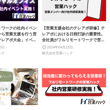
トワークの社内イベン
【営業支援会社のテレアポ研修】テ
から営業支援を行う営
レアポにおける日程打診の重要性。
テレアポ大会」イベン
全社員がフルリモートワークで営業
ルオフィスにて開催し
支援を行う営業ハックがメンバー向
10日
2024年04月23日
けに社内研修を実施！【研修レポー
ック
株式会社営業ハック
ト】