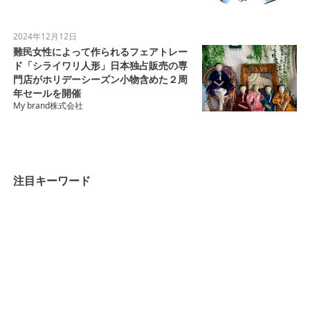
2024年12月12日
難民女性によって作られるフェアトレー
ド「シライワリ人形」日本独占販売の専
門店がホリデーシーズン小物含めた２周
年セールを開催
My brand株式会社
注目キーワード
完全栄養食
飲む主食
まるごと一杯Smoothie
KMK FIT株式会社
サプリメント
共創資本論
共創宇宙論
共創生命論