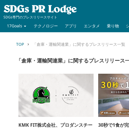
SDGs専門のプレスリリースサイト
17Goals
テクノロジー
アプリ
エンタメ
乗り物
TOP
「倉庫・運輸関連業」に関するプレスリリース一覧
keyboard_arrow_right
「倉庫・運輸関連業」に関するプレスリリース
KMK FIT株式会社、プロダンスチー
30秒で1食が