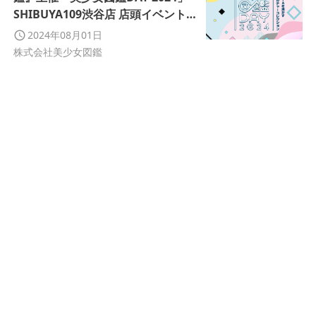
SHIBUYA109渋谷店 店頭イベントス
ペースにて11月24日(日)に初開催
2024年08月01日
株式会社美少女図鑑