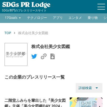
SDGs専門のプレスリリースサイト
17Goals
テクノロジー
アプリ
エンタメ
乗り物
シ
TOP
株式会社美少女図鑑
keyboard_arrow_right
株式会社美少女図鑑
この企業のプレスリリース一覧
arrow_drop_down
詳細検索
二階堂ふみらを輩出した『美少女図
鑑』主催「美少女図鑑DAY 2024」