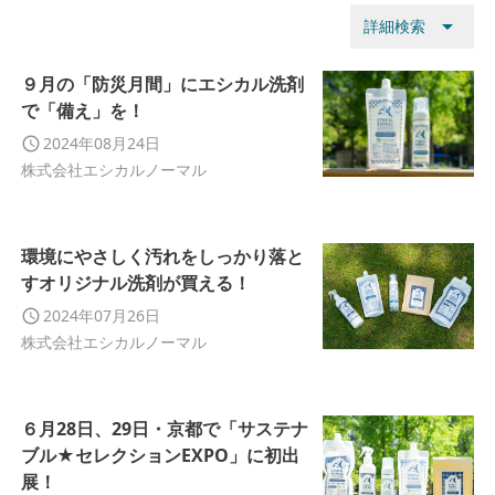
arrow_drop_down
詳細検索
９月の「防災月間」にエシカル洗剤
で「備え」を！
2024年08月24日
株式会社エシカルノーマル
環境にやさしく汚れをしっかり落と
すオリジナル洗剤が買える！
2024年07月26日
株式会社エシカルノーマル
６月28日、29日・京都で「サステナ
ブル★セレクションEXPO」に初出
展！