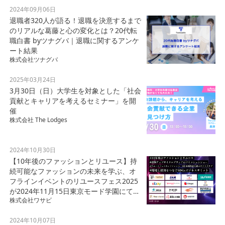
2024年09月06日
退職者320人が語る！退職を決意するまで
のリアルな葛藤と心の変化とは？20代転
職白書 byツナグバ｜退職に関するアンケ
ート結果
株式会社ツナグバ
2025年03月24日
3月30日（日）大学生を対象とした「社会
貢献とキャリアを考えるセミナー」を開
催
株式会社 The Lodges
2024年10月30日
【10年後のファッションとリユース】持
続可能なファッションの未来を学ぶ、オ
フラインイベントのリユースフェス2025
が2024年11月15日東京モード学園にて開
株式会社ワサビ
催
2024年10月07日