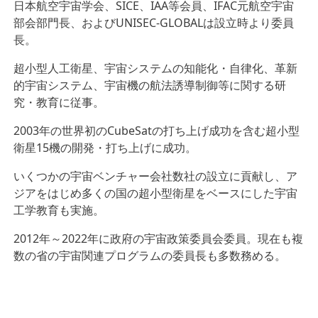
日本航空宇宙学会、SICE、IAA等会員、IFAC元航空宇宙
部会部門長、およびUNISEC-GLOBALは設立時より委員
長。
超小型人工衛星、宇宙システムの知能化・自律化、革新
的宇宙システム、宇宙機の航法誘導制御等に関する研
究・教育に従事。
2003年の世界初のCubeSatの打ち上げ成功を含む超小型
衛星15機の開発・打ち上げに成功。
いくつかの宇宙ベンチャー会社数社の設立に貢献し、ア
ジアをはじめ多くの国の超小型衛星をベースにした宇宙
工学教育も実施。
2012年～2022年に政府の宇宙政策委員会委員。現在も複
数の省の宇宙関連プログラムの委員長も多数務める。