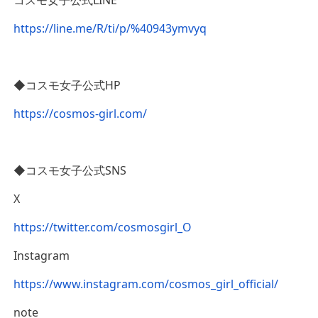
https://line.me/R/ti/p/%40943ymvyq
◆コスモ女子公式HP
https://cosmos-girl.com/
◆コスモ女子公式SNS
X
https://twitter.com/cosmosgirl_O
Instagram
https://www.instagram.com/cosmos_girl_official/
note