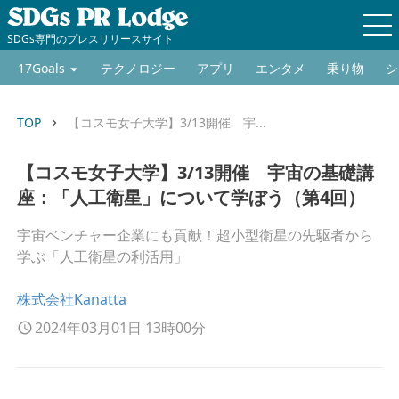
SDGs専門のプレスリリースサイト
17Goals
テクノロジー
アプリ
エンタメ
乗り物
シ
TOP
【コスモ女子大学】3/13開催 宇...
keyboard_arrow_right
【コスモ女子大学】3/13開催 宇宙の基礎講
座：「人工衛星」について学ぼう（第4回）
宇宙ベンチャー企業にも貢献！超小型衛星の先駆者から
学ぶ「人工衛星の利活用」
株式会社Kanatta
2024年03月01日 13時00分