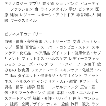
テクノロジー
アプリ
乗り物
ショッピング
ビューティ
ー
ファッション
食
ライフスタイル
学び
ビジネス
医
療
建物
レジャー
スポーツ・アウトドア
非営利法人
国
際
ワークスタイル
ビジネス子カテゴリー
白物・健康・美容家電
ネットサービス
交通
ネットショ
ップ・通販
百貨店・スーパー・コンビニ・ストア
スキ
ンケア・化粧品・ヘア用品
ダイエット・健康食品・サプ
リメント
フィットネス・ヘルスケア
レディースファッ
ション
シューズ・バッグ
フード・スイーツ・お菓子
飲
みもの
飲食店
フェアトレード
スキンケア・化粧品・ヘ
ア用品
ダイエット・健康食品・サプリメント
フィット
ネス・ヘルスケア
インテリア・DIY・雑貨
ギフト・花
資格・留学・語学
経営・コンサルティング
広告・宣
伝・PR
マーケティング
流通
素材・化学・エネルギー
スタートアップ
福祉・介護・リハビリ
住宅・マンショ
ン
建築・空間デザイン
ホテル・旅館
旅行・観光
ラン