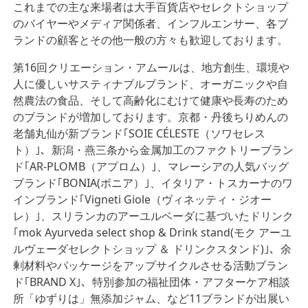
これまでの主な来場者は大手百貨店やセレクトショップ
のバイヤーやメディア関係者、インフルエンサー、各ブ
ランドの顧客とその他一般の方々も歓迎しております。
第16回クリエーション・アムールは、地方創生、環境や
人に優しいサスティナブルブランド、オーガニックや自
然農法の食品、そして高齢化にむけて健康や長寿のため
のブランドが増加しております。京都・丹後ちりめんの
老舗丸仙が新ブランド｢SOIE CÉLESTE（ソワセレス
ト）｣、新潟・燕三条から金属加工のファクトリーブラン
ド｢AR-PLOMB（アプロム）｣、マレーシアの人気バッグ
ブランド｢BONIA(ボニア）｣、イタリア・トスカーナのワ
インブランド｢Vigneti Giole（ヴィネッティ・ジオー
レ）｣、スリランカのアーユルベーダに基づいたドリンク
｢mok Ayurveda select shop & Drink stand(モク アーユ
ルヴェーダセレクトショップ ＆ ドリンクスタンド)｣、余
剰材料やパッケージをアップサイクルさせる活動ブラン
ド｢BRAND X｣、特別参加の福祉団体・アフターケア相談
所「ゆずりは」無添加ジャム、など11ブランドが出展い