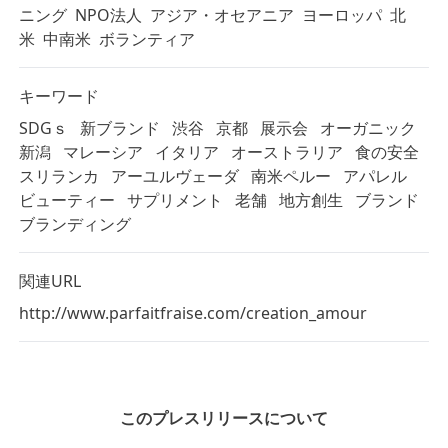
ニング
NPO法人
アジア・オセアニア
ヨーロッパ
北
米
中南米
ボランティア
キーワード
SDGｓ
新ブランド
渋谷
京都
展示会
オーガニック
新潟
マレーシア
イタリア
オーストラリア
食の安全
スリランカ
アーユルヴェーダ
南米ペルー
アパレル
ビューティー
サプリメント
老舗
地方創生
ブランド
ブランディング
関連URL
http://www.parfaitfraise.com/creation_amour
このプレスリリースについて