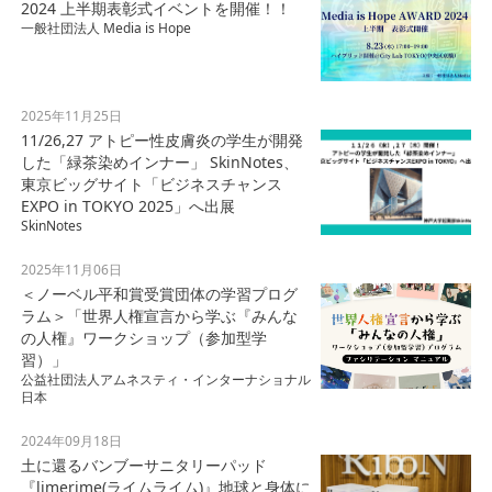
2024 上半期表彰式イベントを開催！！
一般社団法人 Media is Hope
2025年11月25日
11/26,27 アトピー性皮膚炎の学生が開発
した「緑茶染めインナー」 SkinNotes、
東京ビッグサイト「ビジネスチャンス
EXPO in TOKYO 2025」へ出展
SkinNotes
2025年11月06日
＜ノーベル平和賞受賞団体の学習プログ
ラム＞「世界人権宣言から学ぶ『みんな
の人権』ワークショップ（参加型学
習）」
公益社団法人アムネスティ・インターナショナル
日本
2024年09月18日
土に還るバンブーサニタリーパッド
『limerime(ライムライム)』地球と身体に