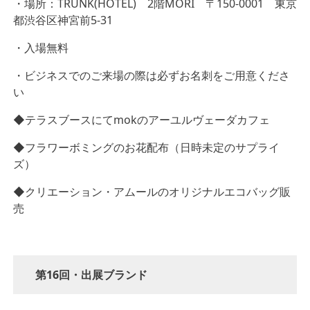
・場所：TRUNK(HOTEL) 2階MORI 〒150-0001 東京
都渋谷区神宮前5-31
・入場無料
・ビジネスでのご来場の際は必ずお名刺をご用意くださ
い
◆テラスブースにてmokのアーユルヴェーダカフェ
◆フラワーボミングのお花配布（日時未定のサプライ
ズ）
◆クリエーション・アムールのオリジナルエコバッグ販
売
第16回・出展ブランド