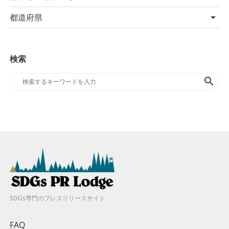
都道府県
検索
search
SDGs専門のプレスリリースサイト
FAQ