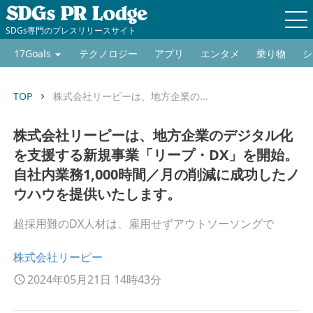
SDGs専門のプレスリリースサイト
17Goals
テクノロジー
アプリ
エンタメ
乗り物
シ
TOP
株式会社リーピーは、地方企業の...
keyboard_arrow_right
株式会社リーピーは、地方企業のデジタル化
を支援する新規事業「リープ・DX」を開始。
自社内業務1,000時間／月の削減に成功したノ
ウハウを提供いたします。
超採用難のDX人材は、雇用せずアウトソーソングで
株式会社リーピー
2024年05月21日 14時43分