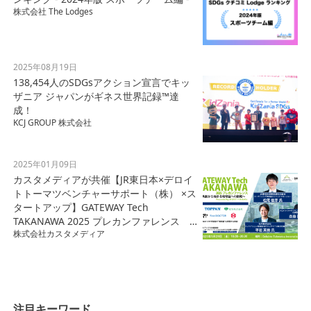
株式会社 The Lodges
2025年08月19日
138,454人のSDGsアクション宣言でキッ
ザニア ジャパンがギネス世界記録™達
成！
KCJ GROUP 株式会社
2025年01月09日
カスタメディアが共催【JR東日本×デロイ
トトーマツベンチャーサポート（株） ×ス
タートアップ】GATEWAY Tech
TAKANAWA 2025 プレカンファレンス
株式会社カスタメディア
～共創から始まる地球益への挑戦～
注目キーワード