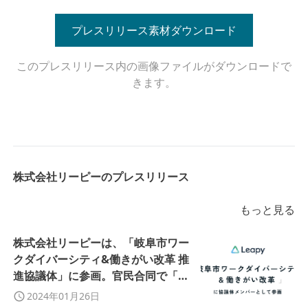
プレスリリース素材ダウンロード
このプレスリリース内の画像ファイルがダウンロードで
きます。
株式会社リーピーのプレスリリース
もっと見る
株式会社リーピーは、「岐阜市ワー
クダイバーシティ&働きがい改革 推
進協議体」に参画。官民合同で「魅
力的な労働環境を作り、働き手に選
2024年01月26日