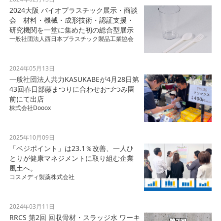
2024大阪 バイオプラスチック展示・商談
会 材料・機械・成形技術・認証支援・
研究機関を一堂に集めた初の総合型展示
一般社団法人西日本プラスチック製品工業協会
2024年05月13日
一般社団法人共力KASUKABEが4月28日第
43回春日部藤まつりに合わせおづつみ園
前にて出店
株式会社Dooox
2025年10月09日
「ベジポイント」は23.1％改善、一人ひ
とりが健康マネジメントに取り組む企業
風土へ。
コスメディ製薬株式会社
2024年03月11日
RRCS 第2回 回収骨材・スラッジ水 ワーキ