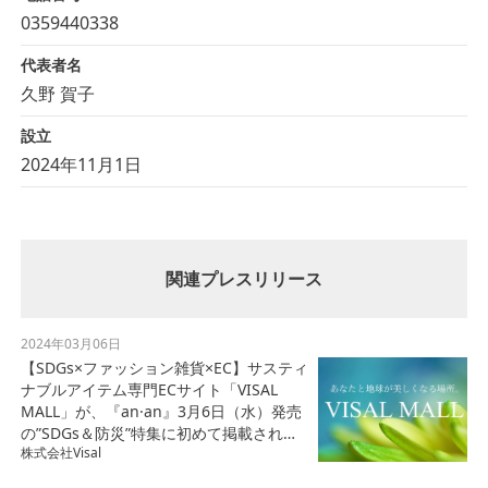
0359440338
代表者名
久野 賀子
設立
2024年11月1日
関連プレスリリース
2024年03月06日
【SDGs×ファッション雑貨×EC】サスティ
ナブルアイテム専門ECサイト「VISAL
MALL」が、『an·an』3月6日（水）発売
の”SDGs＆防災”特集に初めて掲載されま
株式会社Visal
した。