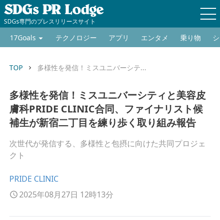
SDGs専門のプレスリリースサイト
17Goals
テクノロジー
アプリ
エンタメ
乗り物
シ
TOP
多様性を発信！ミスユニバーシテ...
keyboard_arrow_right
多様性を発信！ミスユニバーシティと美容皮
膚科PRIDE CLINIC合同、ファイナリスト候
補生が新宿二丁目を練り歩く取り組み報告
次世代が発信する、多様性と包摂に向けた共同プロジェ
クト
PRIDE CLINIC
2025年08月27日 12時13分