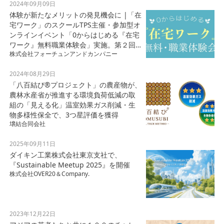
2024年09月09日
体験が新たなメリットの発見機会に |「在
宅ワーク」のスクールTPS主催・参加型オ
ンラインイベント「0からはじめる『在宅
ワーク』無料職業体験会」実施。第２回
株式会社フォーチュンアンドカンパニー
も盛会終了、好評につき９月も実施決定
2024年08月29日
「八百結び®プロジェクト」の農産物が、
農林水産省が推進する環境負荷低減の取
組の「見える化」温室効果ガス削減・生
物多様性保全で、3つ星評価を獲得
壌結合同会社
2025年09月11日
ダイキン工業株式会社東京支社で、
『Sustainable Meetup 2025』を開催
株式会社OVER20＆Company.
2023年12月22日