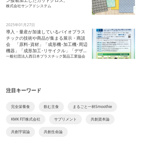
ン接着加工したカットクロス。
株式会社サンアドシステム
2025年01月27日
導入・量産が加速しているバイオプラス
チックの技術や商品が集まる展示・商談
会 「原料･資材」「成形機･加工機･周辺
機器」「成形加工･リサイクル」「デザイ
一般社団法人西日本プラスチック製品工業協会
ン」の企業・団体が一堂に
注目キーワード
完全栄養食
飲む主食
まるごと一杯Smoothie
KMK FIT株式会社
サプリメント
共創資本論
共創宇宙論
共創生命論