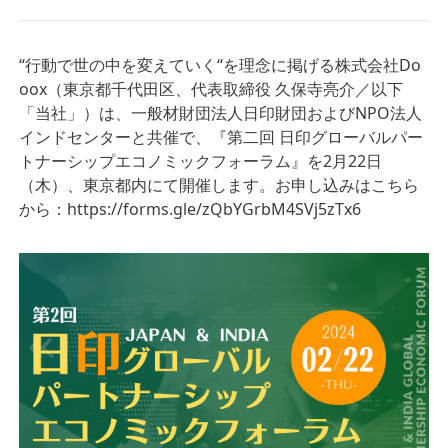
“行動で世の中を変えていく“を理念に掲げる株式会社Do
oox（東京都千代田区、代表取締役 久保寺亮介／以下
「当社」）は、一般材財団法人日印財団およびNPO法人
インドセンターと共催で、『第二回 日印グローバルパー
トナーシップエコノミックフォーラム』を2月22日
（木）、東京都内にて開催します。お申し込みはこちら
から：https://forms.gle/zQbYGrbM4SVj5zTx6