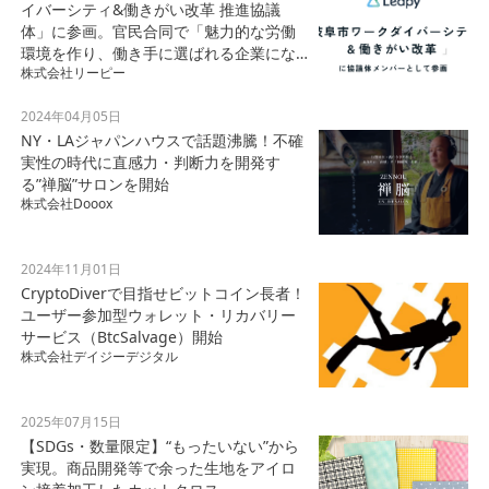
イバーシティ&働きがい改革 推進協議
体」に参画。官民合同で「魅力的な労働
環境を作り、働き手に選ばれる企業にな
株式会社リーピー
る。」を掲げます。
2024年04月05日
NY・LAジャパンハウスで話題沸騰！不確
実性の時代に直感力・判断力を開発す
る”禅脳”サロンを開始
株式会社Dooox
2024年11月01日
CryptoDiverで目指せビットコイン長者！
ユーザー参加型ウォレット・リカバリー
サービス（BtcSalvage）開始
株式会社デイジーデジタル
2025年07月15日
【SDGs・数量限定】“もったいない”から
実現。商品開発等で余った生地をアイロ