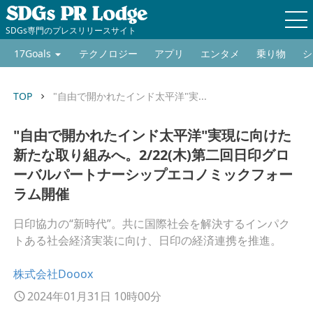
SDGs専門のプレスリリースサイト
17Goals
テクノロジー
アプリ
エンタメ
乗り物
シ
TOP
"自由で開かれたインド太平洋"実...
keyboard_arrow_right
"自由で開かれたインド太平洋"実現に向けた
新たな取り組みへ。2/22(木)第二回日印グロ
ーバルパートナーシップエコノミックフォー
ラム開催
日印協力の“新時代”。共に国際社会を解決するインパク
トある社会経済実装に向け、日印の経済連携を推進。
株式会社Dooox
2024年01月31日 10時00分