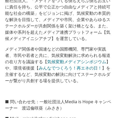
般社団法人。「メディアをつくる側もえらぶ側もお互い
に責任を持ち、公平で公正かつ自由なメディアと持続可
能な社会の構築」をビジョンに掲げ、気候変動の本質的
な解決を目指して、メディアや市民、企業やあらゆるス
テークホルダーが共創関係を築く架け橋となる。また、
媒体や系列を超えたメディア連携プラットフォーム【気
候メディアイニシアチブ】を運営している。
メディア関係者や国連などの国際機関、専門家や実践
者、市民や若者と共に、気候変動解決に求められる報道
の在り方を議論する【
気候変動メディアシンポジウム
】
や、環境省後援【
みんなでつくろう！再エネの日！
】を
主催するなど、気候変動の解決に向けてステークホルダ
ーが繋がり共創する場を提供している。
■
問い合わせ先：一般社団法人Media is Hope キャンペ
ーナー 渡辺倫咲葵（みさき）