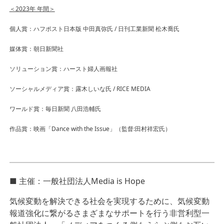
＜2023年 年間＞
個人賞：ハフポスト日本版 中田真弥氏 / 日刊工業新聞 松木喬氏
媒体賞：朝日新聞社
ソリューション賞：ハースト婦人画報社
ソーシャルメディア賞：露木しいな氏 / RICE MEDIA
ワールド賞：毎日新聞 八田浩輔氏
作品賞：映画「Dance with the Issue」（監督:田村祥宏氏）
■
主催：一般社団法人Media is Hope
気候変動を解決できる社会を実現するために、気候変動
報道強化に繋がるさまざまなサポートを行う非営利型一