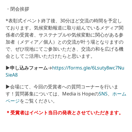
・閉会挨拶
*表彰式イベント終了後、30分ほど交流の時間を予定し
ております。気候変動報道に取り組んでいるメディア関
係者の受賞者、サステナブルや気候変動に関心がある参
加者（メディア／個人）との交流が叶う場となりますの
で、ぜひ現地にてご参加いただき、交流の和を広げる機
会としてご活用いただけたらと思います。
▶︎
申し込みフォーム
→
https://forms.gle/6Lsuty8wc7Nu
SieA8
▶︎会場にて、今回の受賞者への質問コーナーを行いま
す！質問募集については、Media is Hopeの
SNS
、
ホーム
ページ
をご覧ください。
＊受賞者はイベント当日の発表とさせていただきます。