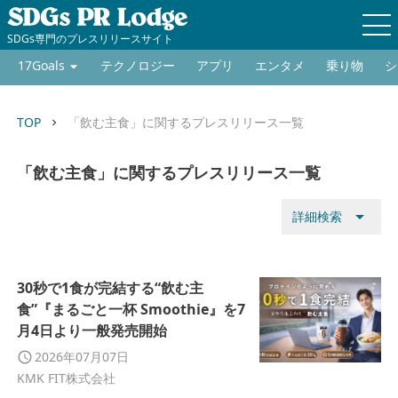
SDGs専門のプレスリリースサイト
17Goals
テクノロジー
アプリ
エンタメ
乗り物
シ
TOP
「飲む主食」に関するプレスリリース一覧
keyboard_arrow_right
「飲む主食」に関するプレスリリース一覧
arrow_drop_down
詳細検索
30秒で1食が完結する“飲む主
食”『まるごと一杯 Smoothie』を7
月4日より一般発売開始
2026年07月07日
KMK FIT株式会社