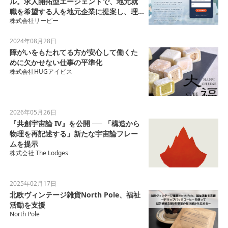
ル。求人開拓型エージェントで、地元就
職を希望する人を地元企業に提案し、理
株式会社リーピー
想のキャリアを支援します。
2024年08月28日
障がいをもたれてる方が安心して働くた
めに欠かせない仕事の平準化
株式会社HUGアイビス
2026年05月26日
『共創宇宙論 IV』を公開 ── 「構造から
物理を再記述する」新たな宇宙論フレー
ムを提示
株式会社 The Lodges
2025年02月17日
北欧ヴィンテージ雑貨North Pole、福祉
活動を支援
North Pole