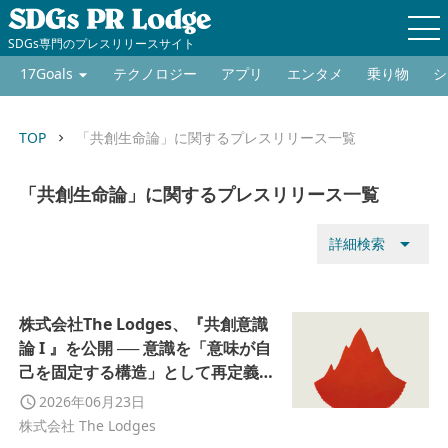
SDGs専門のプレスリリースサイト
17Goals
テクノロジー
アプリ
エンタメ
乗り物
シ
TOP
「共創生命論」に関するプレスリリース一覧
keyboard_arrow_right
「共創生命論」に関するプレスリリース一覧
arrow_drop_down
詳細検索
株式会社The Lodges、『共創意識
論 I 』を公開 ── 意識を「意味が自
己を固定する構造」として再定義す
る新たな理論フレームを提示
2026年06月23日
株式会社 The Lodges