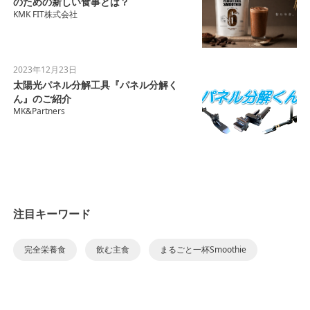
のための新しい食事とは？
KMK FIT株式会社
2023年12月23日
太陽光パネル分解工具『パネル分解く
ん』のご紹介
MK&Partners
注目キーワード
完全栄養食
飲む主食
まるごと一杯Smoothie
KMK FIT株式会社
サプリメント
共創資本論
共創宇宙論
共創生命論