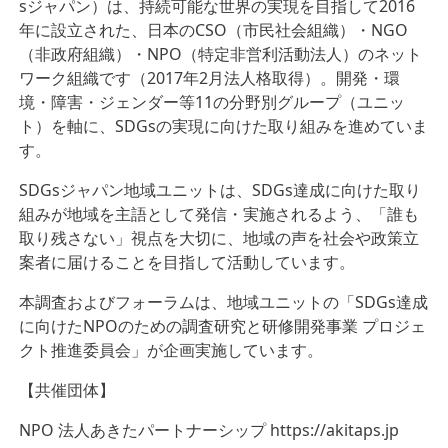
sジャパン）は、持続可能な世界の実現を目指して2016
年に設立された、日本のCSO（市民社会組織）・NGO
（非政府組織）・NPO（特定非営利活動法人）のネット
ワーク組織です（2017年2月法人格取得）。開発・環
境・障害・ジェンダー等11の分野別グループ（ユニッ
ト）を軸に、SDGsの実現に向けた取り組みを進めていま
す。
SDGsジャパン地域ユニットは、SDGs達成に向けた取り
組みが地域を主語として発信・実施されるよう、「誰も
取り残さない」視点を大切に、地域の声を社会や政策立
案者に届けることを目指して活動しています。
本調査およびフォーラムは、地域ユニットの「SDGs達成
に向けたNPOのための調査研究と研修開発事業 プロジェ
クト推進委員会」が企画実施しています。
【共催団体】
NPO 法人あきたパートナーシップ https://akitaps.jp