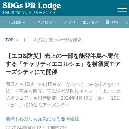
SDGs専門のプレスリリースサイト
17Goals
テクノロジー
アプリ
エンタメ
乗り物
シ
TOP
【エコ&防災】売上の一部を能登...
keyboard_arrow_right
【エコ&防災】売上の一部を能登半島へ寄付
する「チャリティエコルシェ」を横須賀モア
ーズシティにて開催
両日とも15以上の出店者が「なるべくごみを出さない方
法」で商品を販売。官民連携型防災イベント「よこすか
防災フェア」も同時開催 2024年4月19日（金）・20日
（土）／横須賀モアーズシティ
地球もわたしも元気になる合同会社
2024年04月12日 13時57分