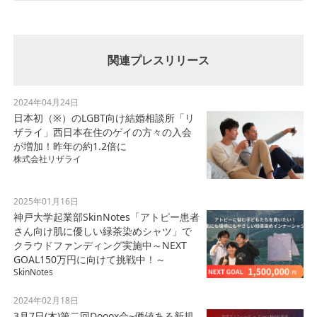
関連プレスリリース
2024年04月24日
日本初（※）のLGBT向け結婚相談所「リ
ザライ」西日本在住のゲイの方々の入会
が増加！昨年の約1.2倍に
株式会社リザライ
2025年01月16日
神戸大学起業部SkinNotes「アトピー患者
さん向け肌に優しい緑茶染めシャツ」で
クラウドファンディング実施中～NEXT
GOAL150万円に向けて挑戦中！～
SkinNotes
2024年02月18日
3月7日(木)第二回Dooox会~価値ある新規