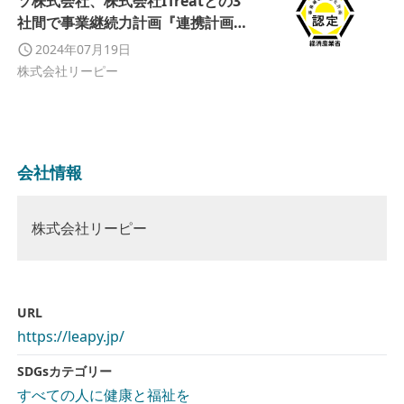
ソ株式会社、株式会社ITreatとの3
社間で事業継続力計画『連携計画』
を策定。経済産業省の認定を取得い
2024年07月19日
たしました。
株式会社リーピー
会社情報
株式会社リーピー
URL
https://leapy.jp/
SDGsカテゴリー
すべての人に健康と福祉を