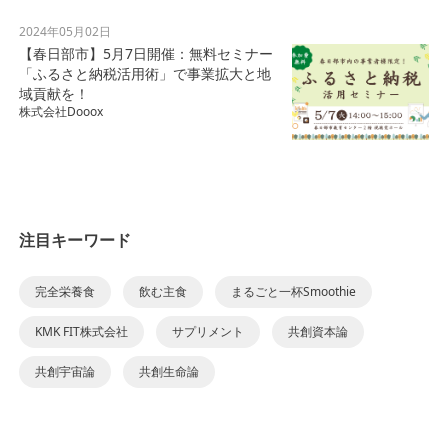
2024年05月02日
【春日部市】5月7日開催：無料セミナー
「ふるさと納税活用術」で事業拡大と地
域貢献を！
株式会社Dooox
注目キーワード
完全栄養食
飲む主食
まるごと一杯Smoothie
KMK FIT株式会社
サプリメント
共創資本論
共創宇宙論
共創生命論