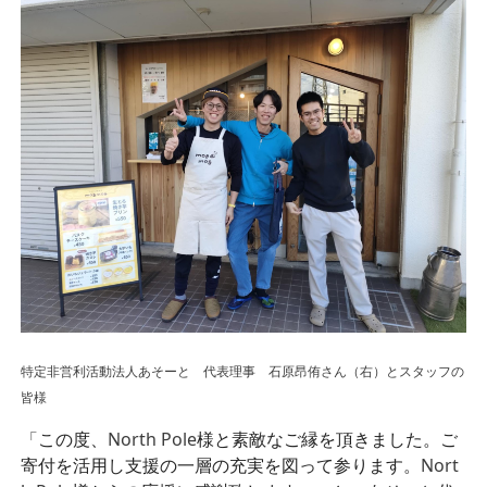
特定非営利活動法人あそーと 代表理事 石原昂侑さん（右）とスタッフの
皆様
「
この度、
North Pole
様と素敵なご縁を頂きました。ご
寄付を活用し支援の一層の充実を図って参ります。
Nort