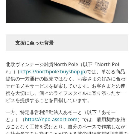
支援に至った背景
北欧ヴィンテージ雑貨
North Pole（以下「North Pol
e」）
(
https://northpole.buyshop.jp
)
では、単なる商品
提供の一方通行の販売ではなく、お客さまの好みに合わ
せたモノやサービスを提案しています。お客さまとの連
携を大切にし、個々のライフスタイルに寄り添ったサー
ビスを提供することを目指しています。
一方、
特定非営利活動法人あそーと（以下「あそー
と」）
（
https://npo-assort.com
）
では、雇用契約を結
ぶことなく工賃を受けとり、自分のペースで作業しなが
ら社会参加を目指すことができる就労継続支援B型事業を