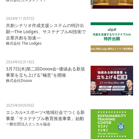
2024年11月07日
共創シナリオ作成支援システムの特許出
願—The Lodges、サステナブルAI技術で
企業共創を加速—
株式会社 The Lodges
2024年02月18日
3月7日(木)第二回Dooox会~価値ある新規
事業を立ち上げる"極意"を開催
株式会社Dooox
2025年09月09日
エシカル×スポーツ×地域社会でつくる新
事業「サステナブル教育推進事業」始動
一般社団法人エシカル協会