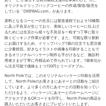
オリジナルドリップバッグコーヒーの作成/製造/販売を
している「DRIPBAG.com」があります。
原料となるコーヒーの生豆には製造過程でおよそ10種類
に及ぶ不良豆が生じており、美味しいコーヒーに仕上げ
るためには生豆から様々な不良豆を一粒ずつ丁寧に取り
除くピッキング作業が必要です。また、可能な限り新鮮
にお届けするため、ドリップバッグ1個の注文でも受注後
に少量焙煎。好きなイラストや画像を印刷することもで
きるオリジナルパッケージ制作も手がけるなど、施設利
用者さまが丁寧に丹精込めて作られています。1個単位か
ら注文可能で価格も１つ150円とリーズナブル。
North Poleでは、このオリジナルパッケージ印刷を活用
して、North Poleのお客さまにあそーとの活動をご紹介
しています。より多くの方にあそーとの活動を知ってい
ただけるよう、パッケージにあそーとのホームページに
アクセスできるQRコードを印字し、North Poleの商品を
購入いただいたお客さまにプレゼントいたします。