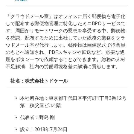
「クラウドメール室」はオフィスに届く郵便物を電⼦化
して配布する郵便物管理に特化したミニBPOサービスで
す。周囲がリモートワークの恩恵を享受する中、郵便物
を確認、配布するために出社していた総務の業務をクラ
ウドメール室が代⾏します。郵便物は画像形式で従業員
のもとへ通知され、PDFスキャンや転送など、必要な処
理をボタン⼀つで依頼することができます。総務の⼈材
不⾜解消、社内の労働環境格差の解消に貢献します。
社名：株式会社トドケール
本社所在地：東京都千代⽥区平河町1丁⽬3番12号
第⼆秩⽗屋ビル1階
代表者：野島 剛
設⽴：2018年7⽉24⽇