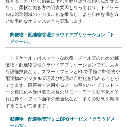
係するアナログな情報はそれを取り扱う社員の⾜かせと
なり、柔軟な働き⽅の阻害要因となっており、トドケー
ルは総務領域のデジタル化を推進し、より⾃由な働き⽅
と効率的なオフィス運営を実現します。
郵便物・配達物管理クラウドアプリケーション「ト
ドケール」
「トドケール」はスマートな総務・メール室のための郵
便物・配達物管理クラウドアプリケーションです。⼤き
な設備投資なく、スマートフォンとPCで⼿軽に郵便物や
配達物のデジタル管理及び処理の⾃動化を始めることが
できます。障害者で運⽤するメール室のハイブリッドワ
ーク適応化や受け取る社員のリモートワーク効率化とそ
れに伴うオフィス⾯積の最適化など、多くの効果を期待
することができます。
郵便物・配達物管理ミニBPOサービス「クラウドメ
ール室」