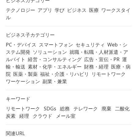
ビジネスカテゴリー
テクノロジー
アプリ
学び
ビジネス
医療
ワークスタイ
ル
ビジネス子カテゴリー
PC・デバイス
スマートフォン
セキュリティ
Web・シ
ステム開発
ソリューション
就職・転職・人材派遣・ア
ルバイト
経営・コンサルティング
広告・宣伝・PR
運
輸・輸送
素材・化学・エネルギー
財務・経理
医療・病
院
医薬・製薬
福祉・介護・リハビリ
リモートワーク
ワーケーション
副業・兼業
キーワード
リモートワーク
SDGs
総務
テレワーク
廃棄
二酸化
炭素
経理
クラウド
メール室
関連URL