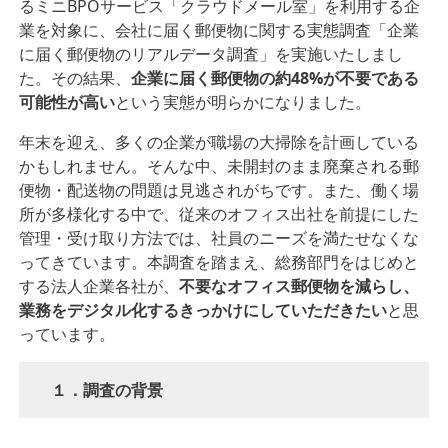
るミニBPOサービス「クラウドメール室」を利⽤する企
業を対象に、会社に届く郵便物に関する実態調査「企業
に届く郵便物のリアルデータ調査」を実施いたしまし
た。その結果、
企業に届く郵便物の約48%が不要である
可能性が⾼い
という実態が明らかになりました。
年末を迎え、多くの企業が職場の⼤掃除を計画している
かもしれません。そんな中、未開封のまま廃棄される郵
便物・配送物の問題は⾒逃されがちです。また、働く場
所が多様化する中で、従来のオフィス出社を前提にした
管理・受け取り⽅法では、社員のニーズを満たせなくな
ってきています。本調査を踏まえ、総務部⾨をはじめと
する法⼈企業各社が、
不要なオフィス郵便物を減らし、
業務をデジタル化するきっかけにしていただきたい
と思
っています。
１．調査の背景