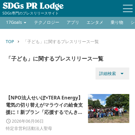
SDGs専門のプレスリリースサイト
17Goals
テクノロジー
アプリ
エンタメ
乗り物
シ
TOP
「子ども」に関するプレスリリース一覧
keyboard_arrow_right
「子ども」に関するプレスリリース一覧
arrow_drop_down
詳細検索
【NPO法人せいぼ×TERA Energy】
電気の切り替えがマラウイの給食支
援に！新プラン「応援するでんき」
で日常から世界を変える仕組みを提
2026年06月06日
供開始
特定非営利活動法人聖母