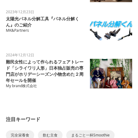
2023年12月23日
太陽光パネル分解工具『パネル分解く
ん』のご紹介
MK&Partners
2024年12月12日
難民女性によって作られるフェアトレー
ド「シライワリ人形」日本独占販売の専
門店がホリデーシーズン小物含めた２周
年セールを開催
My brand株式会社
注目キーワード
完全栄養食
飲む主食
まるごと一杯Smoothie