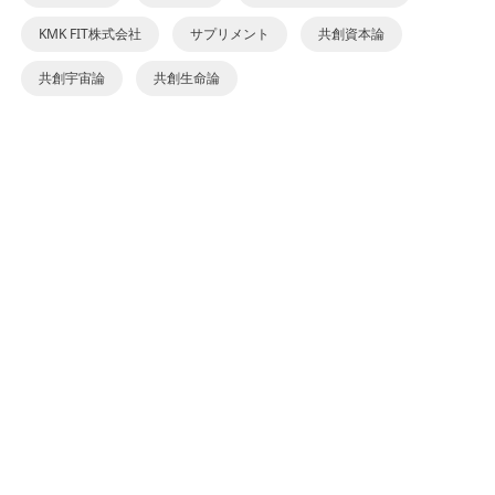
KMK FIT株式会社
サプリメント
共創資本論
共創宇宙論
共創生命論
カテゴリーで検索
SDGs17の目標
業種カテゴリー
企業カテゴリー
ビジネスカテゴリー
都道府県