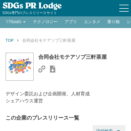
SDGs専門のプレスリリースサイト
17Goals
テクノロジー
アプリ
エンタメ
乗り物
シ
TOP
合同会社モテアソブ三軒茶屋
keyboard_arrow_right
合同会社モテアソブ三軒茶屋
デザイン委託および企画開発、人材育成
シェアハウス運営
この企業のプレスリリース一覧
詳細検索