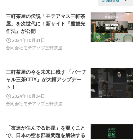
arrow_drop_down
三軒茶屋の伝説「モテアマス三軒茶
屋」を次世代に！新サイト『魔観光
作法』が公開
2024年10月31日
合同会社モテアソブ三軒茶屋
三軒茶屋の今を未来に残す 「バーチ
ャル三茶CITY」が大幅アップデー
ト！
2024年10月04日
合同会社モテアソブ三軒茶屋
「友達が住んでる部屋」を覗くこと
で、日本の空き部屋問題を解決する