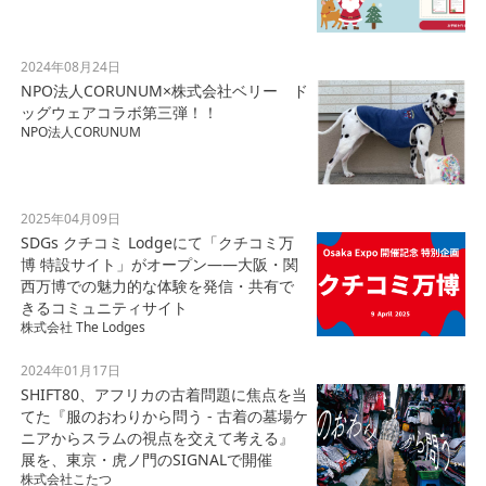
2024年08月24日
NPO法人CORUNUM×株式会社ベリー ド
ッグウェアコラボ第三弾！！
NPO法人CORUNUM
2025年04月09日
SDGs クチコミ Lodgeにて「クチコミ万
博 特設サイト」がオープン——大阪・関
西万博での魅力的な体験を発信・共有で
きるコミュニティサイト
株式会社 The Lodges
2024年01月17日
SHIFT80、アフリカの古着問題に焦点を当
てた『服のおわりから問う - 古着の墓場ケ
ニアからスラムの視点を交えて考える』
展を、東京・虎ノ門のSIGNALで開催
株式会社こたつ