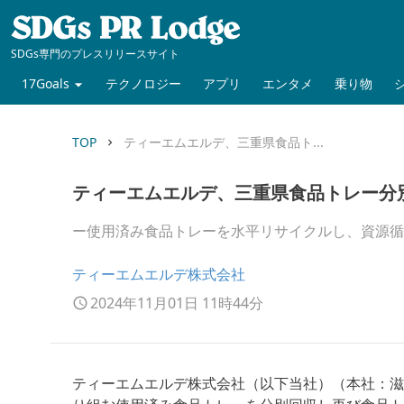
SDGs専門のプレスリリースサイト
17Goals
テクノロジー
アプリ
エンタメ
乗り物
TOP
ティーエムエルデ、三重県食品ト...
keyboard_arrow_right
ティーエムエルデ、三重県食品トレー分
ー使用済み食品トレーを水平リサイクルし、資源循
ティーエムエルデ株式会社
2024年11月01日 11時44分
ティーエムエルデ株式会社（以下当社）（本社：滋