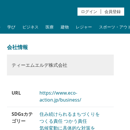
ログイン
会員登録
ル
学び
ビジネス
医療
建物
レジャー
スポーツ・アウ
会社情報
ティーエムエルデ株式会社
URL
https://www.eco-
action.jp/business/
SDGsカテ
住み続けられるまちづくりを
ゴリー
つくる責任 つかう責任
気候変動に具体的な対策を