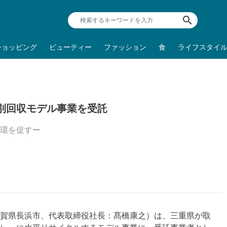
search
ショッピング
ビューティー
ファッション
食
ライフスタイ
別回収モデル事業を受託
環を促すー
賀県長浜市、代表取締役社長：髙橋康之）は、三重県が取