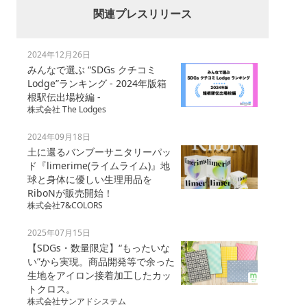
関連プレスリリース
2024年12月26日
みんなで選ぶ “SDGs クチコミ
Lodge”ランキング - 2024年版箱
根駅伝出場校編 -
株式会社 The Lodges
2024年09月18日
土に還るバンブーサニタリーパッ
ド『limerime(ライムライム)』地
球と身体に優しい生理用品を
RiboNが販売開始！
株式会社7&COLORS
2025年07月15日
【SDGs・数量限定】“もったいな
い”から実現。商品開発等で余った
生地をアイロン接着加工したカッ
トクロス。
株式会社サンアドシステム