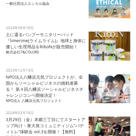
一般社団法人エシカル協会
2024年09月18日
土に還るバンブーサニタリーパッド
『limerime(ライムライム)』地球と身体に
優しい生理用品をRiboNが販売開始！
株式会社7&COLORS
2023年12月13日
NPO法人八幡浜元気プロジェクトが、全
国からソーシャルビジネスの挑戦者募
る！ 第４回八幡浜ソーシャルビジネスチ
ャレンジコンペ開催決定！
NPO法人 八幡浜元気プロジェクト
2024年03月18日
3月29日（金）本郷三丁目にてスタートア
ップ向け・東大発コミュニティジム”バデ
ィトレ”体験会 vol.3を開催！【無料】