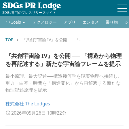
SDGs専門のプレスリリースサイト
17Goals
テクノロジー
アプリ
エンタメ
乗り物
シ
TOP
『共創宇宙論 IV』を公開 ── 「...
keyboard_arrow_right
『共創宇宙論 IV』を公開 ── 「構造から物理
を再記述する」新たな宇宙論フレームを提示
最小原理、最大記述──構造幾何学を現実物理へ接続し、
重力・曲率・時間を「構造変化」から再解釈する新たな
物理記述原理を提示
株式会社 The Lodges
2026年05月26日 10時22分