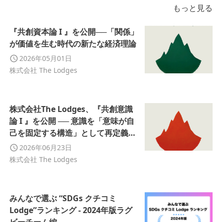
もっと見る
『共創資本論 I 』を公開──「関係」
が価値を生む時代の新たな経済理論
2026年05月01日
株式会社 The Lodges
株式会社The Lodges、『共創意識
論 I 』を公開 ── 意識を「意味が自
己を固定する構造」として再定義す
る新たな理論フレームを提示
2026年06月23日
株式会社 The Lodges
みんなで選ぶ “SDGs クチコミ
Lodge”ランキング - 2024年版ラグ